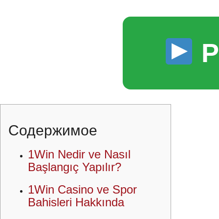
P
Содержимое
1Win Nedir ve Nasıl
Başlangıç Yapılır?
1Win Casino ve Spor
Bahisleri Hakkında