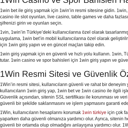
1win bet ile giriş yapmak için 1win’in resmi sitesine gidin. 1wi
casino ile slot oyunları, live casino, table games ve daha fazlası
şifrenizi girin ve oyunları seçin.
1vin, 1win’in Türkiye’deki kullanıcılarına özel olarak tasarlanm
uygulama, 1win bet’in mobil kullanıcılarına özel olarak geliştiril
için 1win giriş yapın ve en güncel maçları takip edin.
1win giriş yapmak için en güvenli ve hızlı yolu kullanın. 1win, 
tutar. 1win casino ve spor bahisleri için 1win giriş yapın ve güv
1Win Resmi Sitesi ve Güvenlik Öze
1Win’in resmi sitesi, kullanıcıların güvenli ve rahat bir deneyim
kullanıcıların 1win giriş yap, 1win bet ve 1win casino ile ilgili iş
Güvenlik açısından, sitenin SSL sertifikası ile korunması ve veri 
güvenli bir şekilde saklanmasını ve işlem yapmasını garanti ede
1Win, kullanıcıların hesaplarını korumak
1win türkiye
için çok fa
yaparken daha güvenli olmanıza yardımcı olur. Ayrıca, sitenin he
güvenli bir ortamda olup olmadığını anlayışına yardımcı olur. 1Wi