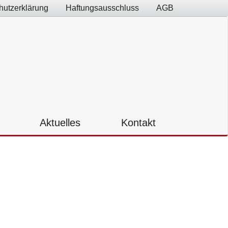
hutzerklärung
Haftungsausschluss
AGB
Aktuelles
Kontakt