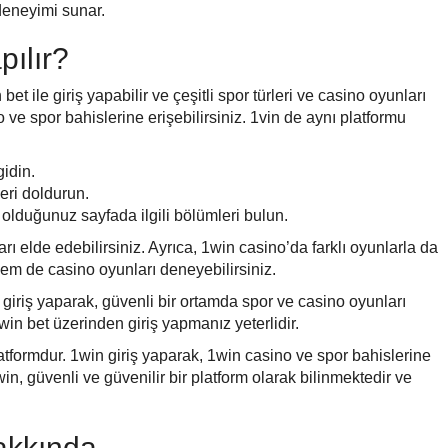
deneyimi sunar.
pılır?
et ile giriş yapabilir ve çeşitli spor türleri ve casino oyunları
ve spor bahislerine erişebilirsiniz. 1vin de aynı platformu
idin.
leri doldurun.
 olduğunuz sayfada ilgili bölümleri bulun.
arı elde edebilirsiniz. Ayrıca, 1win casino’da farklı oyunlarla da
hem de casino oyunları deneyebilirsiniz.
n giriş yaparak, güvenli bir ortamda spor ve casino oyunları
win bet üzerinden giriş yapmanız yeterlidir.
platformdur. 1win giriş yaparak, 1win casino ve spor bahislerine
win, güvenli ve güvenilir bir platform olarak bilinmektedir ve
akkında