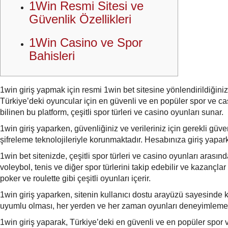
1Win Resmi Sitesi ve
Güvenlik Özellikleri
1Win Casino ve Spor
Bahisleri
1win giriş yapmak için resmi 1win bet sitesine yönlendirildiğini
Türkiye’deki oyuncular için en güvenli ve en popüler spor ve cas
bilinen bu platform, çeşitli spor türleri ve casino oyunları sunar.
1win giriş yaparken, güvenliğiniz ve verileriniz için gerekli güv
şifreleme teknolojileriyle korunmaktadır. Hesabınıza giriş yapark
1win bet sitenizde, çeşitli spor türleri ve casino oyunları arasın
voleybol, tenis ve diğer spor türlerini takip edebilir ve kazançlar
poker ve roulette gibi çeşitli oyunları içerir.
1win giriş yaparken, sitenin kullanıcı dostu arayüzü sayesinde ko
uyumlu olması, her yerden ve her zaman oyunları deneyimleme
1win giriş yaparak, Türkiye’deki en güvenli ve en popüler spor ve