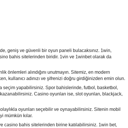
zde, geniş ve güvenli bir oyun paneli bulacaksınız. 1win,
ino bahis sitelerinden biridir. 1vin ve 1winbet olarak da
enlik önlemleri alındığını unutmayın. Sitemiz, en modern
en, kullanıcı adınızı ve şifrenizi doğru girdiğinizden emin olun.
da seçim yapabilirsiniz. Spor bahislerinde, futbol, basketbol,
 kazanabilirsiniz. Casino oyunları ise, slot oyunları, blackjack,
laylıkla oyunları seçebilir ve oynayabilirsiniz. Sitenin mobil
yi mümkün kılar.
 casino bahis sitelerinden birine katılabilirsiniz. 1win bet,