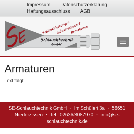
Impressum
Datenschutzerklärung
Haftungsausschluss
AGB
Armaturen
Text folgt…
SE-Schlauchtechnik GmbH ・ Im Schülert 3a ・ 56651
Niederzissen ・ Tel.: 02636/8087970 ・ info@se-
schlauchtechnik.de