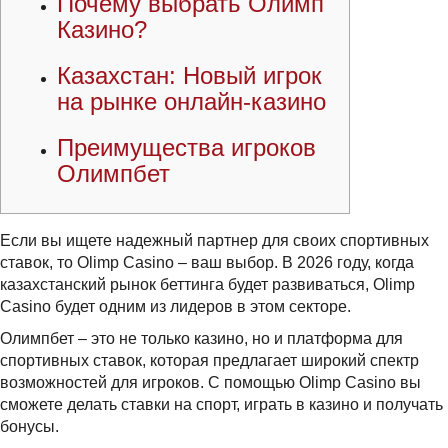
Почему выбрать Олимп
Казино?
Казахстан: Новый игрок
на рынке онлайн-казино
Преимущества игроков
Олимпбет
Если вы ищете надежный партнер для своих спортивных
ставок, то Olimp Casino – ваш выбор. В 2026 году, когда
казахстанский рынок беттинга будет развиваться, Olimp
Casino будет одним из лидеров в этом секторе.
Олимпбет – это не только казино, но и платформа для
спортивных ставок, которая предлагает широкий спектр
возможностей для игроков. С помощью Olimp Casino вы
сможете делать ставки на спорт, играть в казино и получать
бонусы.