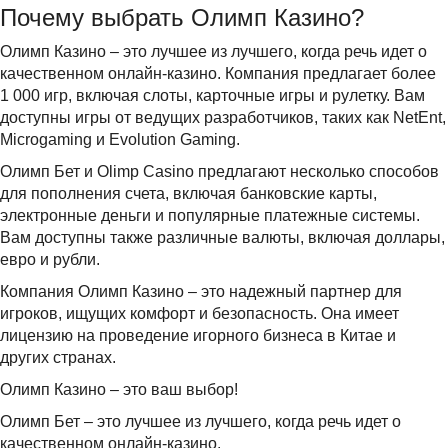
Почему выбрать Олимп Казино?
Олимп Казино – это лучшее из лучшего, когда речь идет о
качественном онлайн-казино. Компания предлагает более
1 000 игр, включая слоты, карточные игры и рулетку. Вам
доступны игры от ведущих разработчиков, таких как NetEnt,
Microgaming и Evolution Gaming.
Олимп Бет и Olimp Casino предлагают несколько способов
для пополнения счета, включая банковские карты,
электронные деньги и популярные платежные системы.
Вам доступны также различные валюты, включая доллары,
евро и рубли.
Компания Олимп Казино – это надежный партнер для
игроков, ищущих комфорт и безопасность. Она имеет
лицензию на проведение игорного бизнеса в Китае и
других странах.
Олимп Казино – это ваш выбор!
Олимп Бет – это лучшее из лучшего, когда речь идет о
качественном онлайн-казино.