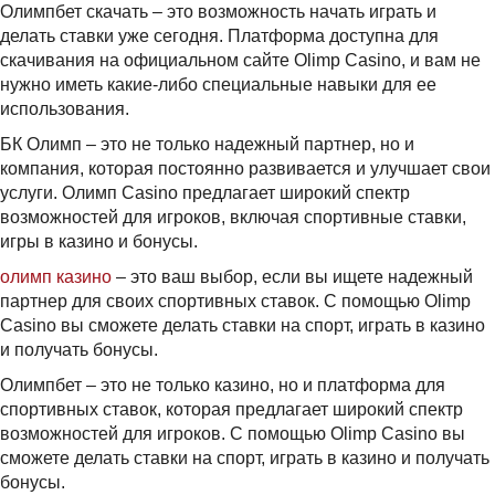
Олимпбет скачать – это возможность начать играть и
делать ставки уже сегодня. Платформа доступна для
скачивания на официальном сайте Olimp Casino, и вам не
нужно иметь какие-либо специальные навыки для ее
использования.
БК Олимп – это не только надежный партнер, но и
компания, которая постоянно развивается и улучшает свои
услуги. Олимп Casino предлагает широкий спектр
возможностей для игроков, включая спортивные ставки,
игры в казино и бонусы.
олимп казино
– это ваш выбор, если вы ищете надежный
партнер для своих спортивных ставок. С помощью Olimp
Casino вы сможете делать ставки на спорт, играть в казино
и получать бонусы.
Олимпбет – это не только казино, но и платформа для
спортивных ставок, которая предлагает широкий спектр
возможностей для игроков. С помощью Olimp Casino вы
сможете делать ставки на спорт, играть в казино и получать
бонусы.