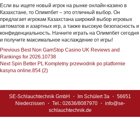
Если вы ищете новый игрок на рынке онлайн-казино в
Казахстане, то Олимпбет – это отличный выбор. Он
предлагает игрокам Казахстана широкий выбор игровых
автоматов и азартных игр, а также высокую безопасность и
конфиденциальность. Начните играть на Олимпбет сегодня
и получите максимальное наслаждение от игры!
Beitragsnavigation
Previous
Previous
Best Non GamStop Casino UK Reviews and
post:
Rankings for 2026.10738
Next
Next
Spin Better PL Kompletny przewodnik po platformie
post:
kasyna online.854 (2)
SE-Schlauchtechnik GmbH ・ Im Schülert 3a ・ 56651
Niederzissen ・ Tel.: 02636/8087970 ・ info@se-
schlauchtechnik.de