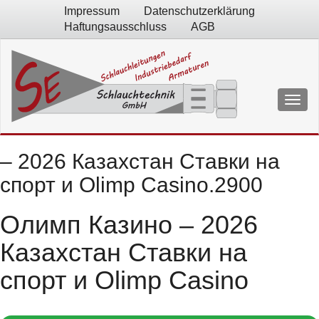
Impressum
Datenschutzerklärung
Haftungsausschluss
AGB
– 2026 Казахстан Ставки на
спорт и Olimp Casino.2900
Олимп Казино – 2026
Казахстан Ставки на
спорт и Olimp Casino