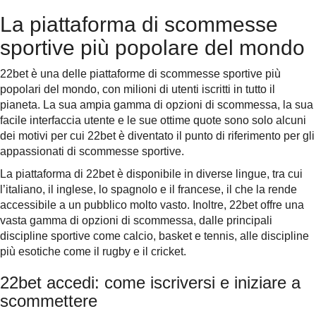
La piattaforma di scommesse
sportive più popolare del mondo
22bet è una delle piattaforme di scommesse sportive più
popolari del mondo, con milioni di utenti iscritti in tutto il
pianeta. La sua ampia gamma di opzioni di scommessa, la sua
facile interfaccia utente e le sue ottime quote sono solo alcuni
dei motivi per cui 22bet è diventato il punto di riferimento per gli
appassionati di scommesse sportive.
La piattaforma di 22bet è disponibile in diverse lingue, tra cui
l’italiano, il inglese, lo spagnolo e il francese, il che la rende
accessibile a un pubblico molto vasto. Inoltre, 22bet offre una
vasta gamma di opzioni di scommessa, dalle principali
discipline sportive come calcio, basket e tennis, alle discipline
più esotiche come il rugby e il cricket.
22bet accedi: come iscriversi e iniziare a
scommettere