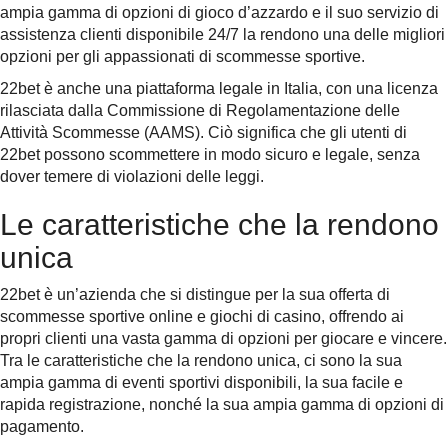
ampia gamma di opzioni di gioco d’azzardo e il suo servizio di
assistenza clienti disponibile 24/7 la rendono una delle migliori
opzioni per gli appassionati di scommesse sportive.
22bet è anche una piattaforma legale in Italia, con una licenza
rilasciata dalla Commissione di Regolamentazione delle
Attività Scommesse (AAMS). Ciò significa che gli utenti di
22bet possono scommettere in modo sicuro e legale, senza
dover temere di violazioni delle leggi.
Le caratteristiche che la rendono
unica
22bet è un’azienda che si distingue per la sua offerta di
scommesse sportive online e giochi di casino, offrendo ai
propri clienti una vasta gamma di opzioni per giocare e vincere.
Tra le caratteristiche che la rendono unica, ci sono la sua
ampia gamma di eventi sportivi disponibili, la sua facile e
rapida registrazione, nonché la sua ampia gamma di opzioni di
pagamento.