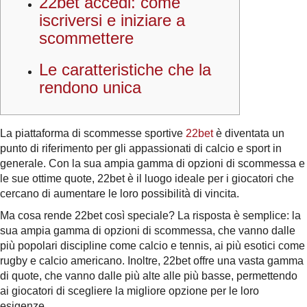
22bet accedi: come
iscriversi e iniziare a
scommettere
Le caratteristiche che la
rendono unica
La piattaforma di scommesse sportive
22bet
è diventata un
punto di riferimento per gli appassionati di calcio e sport in
generale. Con la sua ampia gamma di opzioni di scommessa e
le sue ottime quote, 22bet è il luogo ideale per i giocatori che
cercano di aumentare le loro possibilità di vincita.
Ma cosa rende 22bet così speciale? La risposta è semplice: la
sua ampia gamma di opzioni di scommessa, che vanno dalle
più popolari discipline come calcio e tennis, ai più esotici come
rugby e calcio americano. Inoltre, 22bet offre una vasta gamma
di quote, che vanno dalle più alte alle più basse, permettendo
ai giocatori di scegliere la migliore opzione per le loro
esigenze.