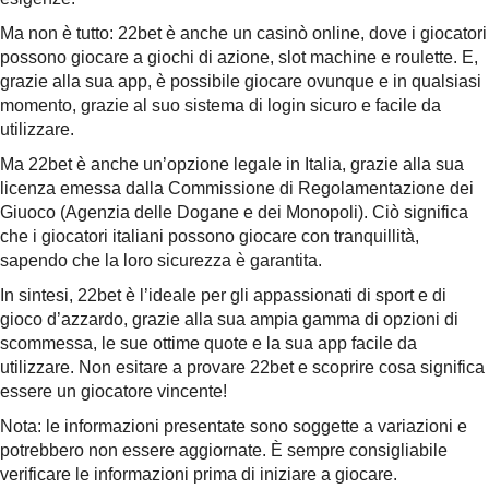
Ma non è tutto: 22bet è anche un casinò online, dove i giocatori
possono giocare a giochi di azione, slot machine e roulette. E,
grazie alla sua app, è possibile giocare ovunque e in qualsiasi
momento, grazie al suo sistema di login sicuro e facile da
utilizzare.
Ma 22bet è anche un’opzione legale in Italia, grazie alla sua
licenza emessa dalla Commissione di Regolamentazione dei
Giuoco (Agenzia delle Dogane e dei Monopoli). Ciò significa
che i giocatori italiani possono giocare con tranquillità,
sapendo che la loro sicurezza è garantita.
In sintesi, 22bet è l’ideale per gli appassionati di sport e di
gioco d’azzardo, grazie alla sua ampia gamma di opzioni di
scommessa, le sue ottime quote e la sua app facile da
utilizzare. Non esitare a provare 22bet e scoprire cosa significa
essere un giocatore vincente!
Nota: le informazioni presentate sono soggette a variazioni e
potrebbero non essere aggiornate. È sempre consigliabile
verificare le informazioni prima di iniziare a giocare.