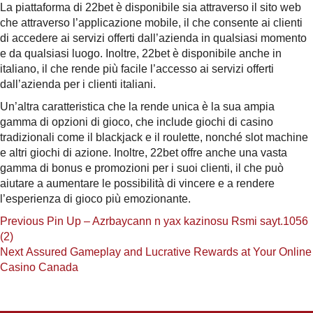
La piattaforma di 22bet è disponibile sia attraverso il sito web
che attraverso l’applicazione mobile, il che consente ai clienti
di accedere ai servizi offerti dall’azienda in qualsiasi momento
e da qualsiasi luogo. Inoltre, 22bet è disponibile anche in
italiano, il che rende più facile l’accesso ai servizi offerti
dall’azienda per i clienti italiani.
Un’altra caratteristica che la rende unica è la sua ampia
gamma di opzioni di gioco, che include giochi di casino
tradizionali come il blackjack e il roulette, nonché slot machine
e altri giochi di azione. Inoltre, 22bet offre anche una vasta
gamma di bonus e promozioni per i suoi clienti, il che può
aiutare a aumentare le possibilità di vincere e a rendere
l’esperienza di gioco più emozionante.
Beitragsnavigation
Previous
Previous
Pin Up – Azrbaycann n yax kazinosu Rsmi sayt.1056
post:
(2)
Next
Next
Assured Gameplay and Lucrative Rewards at Your Online
post:
Casino Canada