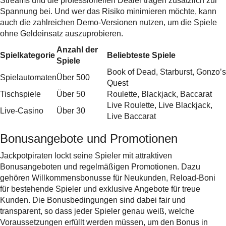
Streams und die professionellen Dealer tragen zusätzlich zur
Spannung bei. Und wer das Risiko minimieren möchte, kann
auch die zahlreichen Demo-Versionen nutzen, um die Spiele
ohne Geldeinsatz auszuprobieren.
Anzahl der
Spielkategorie
Beliebteste Spiele
Spiele
Book of Dead, Starburst, Gonzo’s
Spielautomaten
Über 500
Quest
Tischspiele
Über 50
Roulette, Blackjack, Baccarat
Live Roulette, Live Blackjack,
Live-Casino
Über 30
Live Baccarat
Bonusangebote und Promotionen
Jackpotpiraten lockt seine Spieler mit attraktiven
Bonusangeboten und regelmäßigen Promotionen. Dazu
gehören Willkommensbonusse für Neukunden, Reload-Boni
für bestehende Spieler und exklusive Angebote für treue
Kunden. Die Bonusbedingungen sind dabei fair und
transparent, so dass jeder Spieler genau weiß, welche
Voraussetzungen erfüllt werden müssen, um den Bonus in