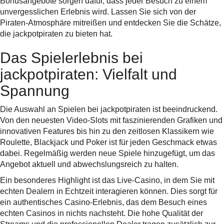
Bonusangebote sorgen dafür, dass jeder Besuch zu einem
unvergesslichen Erlebnis wird. Lassen Sie sich von der
Piraten-Atmosphäre mitreißen und entdecken Sie die Schätze,
die jackpotpiraten zu bieten hat.
Das Spielerlebnis bei
jackpotpiraten: Vielfalt und
Spannung
Die Auswahl an Spielen bei jackpotpiraten ist beeindruckend.
Von den neuesten Video-Slots mit faszinierenden Grafiken und
innovativen Features bis hin zu den zeitlosen Klassikern wie
Roulette, Blackjack und Poker ist für jeden Geschmack etwas
dabei. Regelmäßig werden neue Spiele hinzugefügt, um das
Angebot aktuell und abwechslungsreich zu halten.
Ein besonderes Highlight ist das Live-Casino, in dem Sie mit
echten Dealern in Echtzeit interagieren können. Dies sorgt für
ein authentisches Casino-Erlebnis, das dem Besuch eines
echten Casinos in nichts nachsteht. Die hohe Qualität der