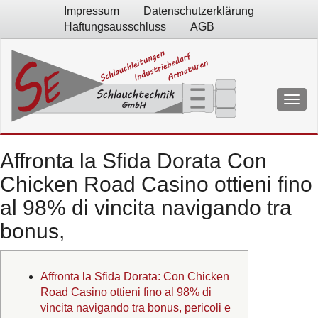
Impressum
Datenschutzerklärung
Haftungsausschluss
AGB
Affronta la Sfida Dorata Con
Chicken Road Casino ottieni fino
al 98% di vincita navigando tra
bonus,
Affronta la Sfida Dorata: Con Chicken
Road Casino ottieni fino al 98% di
vincita navigando tra bonus, pericoli e