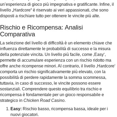
un’esperienza di gioco più impegnativa e gratificante. Infine, il
livello „Hardcore“ è riservato ai veri appassionati, che sono
disposti a rischiare tutto per ottenere le vincite più alte.
Rischio e Ricompensa: Analisi
Comparativa
La selezione del livello di difficoltà è un elemento chiave che
influenza direttamente le probabilità di successo e la misura
della potenziale vincita. Un livello più facile, come ‚Easy‘,
permette di accumulare esperienza con un rischio ridotto ma
offre anche ricompense minori. Al contrario, il livello ‚Hardcore‘
comporta un rischio significativamente più elevato, con la
possibilità di perdere rapidamente la somma scommessa,
tuttavia, in caso di successo, le vincite possono essere
sostanziali. Comprendere questo equilibrio tra rischio e
ricompensa è fondamentale per un gioco responsabile e
strategico in
Chicken Road Casino
.
Easy:
Rischio basso, ricompensa bassa, ideale per i
nuovi giocatori.