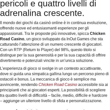
pericoli e quattro livelli di
adrenalina crescente.
Il mondo dei giochi da casinò online è in continua evoluzione,
offrendo nuove ed entusiasmanti esperienze per gli
appassionati. Tra le proposte più innovative, spicca
Chicken
Road Casino
, un gioco sviluppato da InOut Games che sta
catturando l’attenzione di un numero crescente di giocatori.
Con un RTP (Return to Player) del 98%, questo titolo si
distingue per la sua generosità e per la sua capacità di offrire
divertimento e potenziali vincite in un’unica soluzione.
L’esperienza di gioco si svolge in un contesto accattivante,
dove si guida una simpatica gallina lungo un percorso pieno di
ostacoli e bonus. La meccanica di gioco è semplice ma
avvincente, rendendo
Chicken Road Casino
accessibile sia ai
principianti che ai giocatori esperti. La possibilità di scegliere
tra quattro livelli di difficoltà – facile, medio, difficile e hardcore
– aggiunge un ulteriore livello di sfida e personalizzazione.