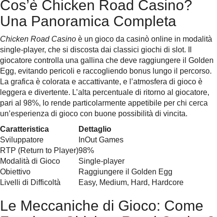
Cos’è Chicken Road Casino?
Una Panoramica Completa
Chicken Road Casino
è un gioco da casinò online in modalità
single-player, che si discosta dai classici giochi di slot. Il
giocatore controlla una gallina che deve raggiungere il Golden
Egg, evitando pericoli e raccogliendo bonus lungo il percorso.
La grafica è colorata e accattivante, e l’atmosfera di gioco è
leggera e divertente. L’alta percentuale di ritorno al giocatore,
pari al 98%, lo rende particolarmente appetibile per chi cerca
un’esperienza di gioco con buone possibilità di vincita.
Caratteristica
Dettaglio
Sviluppatore
InOut Games
RTP (Return to Player)
98%
Modalità di Gioco
Single-player
Obiettivo
Raggiungere il Golden Egg
Livelli di Difficoltà
Easy, Medium, Hard, Hardcore
Le Meccaniche di Gioco: Come