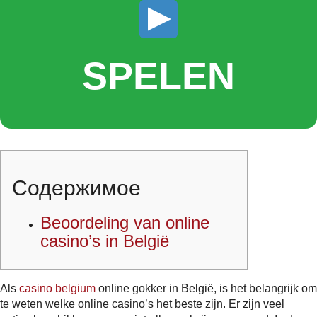
SPELEN
Содержимое
Beoordeling van online
casino’s in België
Als
casino belgium
online gokker in België, is het belangrijk om
te weten welke online casino’s het beste zijn. Er zijn veel