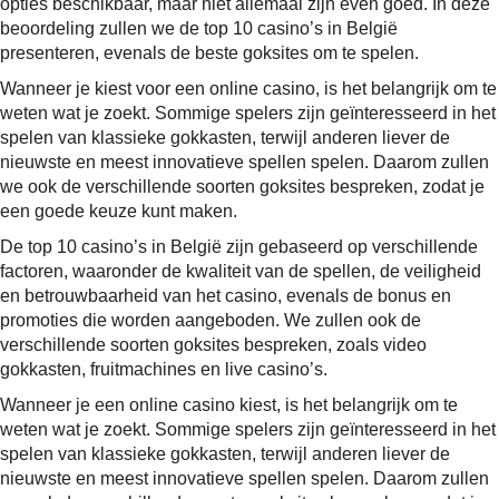
opties beschikbaar, maar niet allemaal zijn even goed. In deze
beoordeling zullen we de top 10 casino’s in België
presenteren, evenals de beste goksites om te spelen.
Wanneer je kiest voor een online casino, is het belangrijk om te
weten wat je zoekt. Sommige spelers zijn geïnteresseerd in het
spelen van klassieke gokkasten, terwijl anderen liever de
nieuwste en meest innovatieve spellen spelen. Daarom zullen
we ook de verschillende soorten goksites bespreken, zodat je
een goede keuze kunt maken.
De top 10 casino’s in België zijn gebaseerd op verschillende
factoren, waaronder de kwaliteit van de spellen, de veiligheid
en betrouwbaarheid van het casino, evenals de bonus en
promoties die worden aangeboden. We zullen ook de
verschillende soorten goksites bespreken, zoals video
gokkasten, fruitmachines en live casino’s.
Wanneer je een online casino kiest, is het belangrijk om te
weten wat je zoekt. Sommige spelers zijn geïnteresseerd in het
spelen van klassieke gokkasten, terwijl anderen liever de
nieuwste en meest innovatieve spellen spelen. Daarom zullen