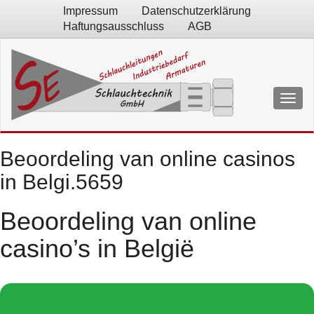
Impressum
Datenschutzerklärung
Haftungsausschluss
AGB
Beoordeling van online casinos
in Belgi.5659
Beoordeling van online
casino’s in België