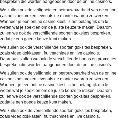
bespreken die worden aangeboden door de online casino’s.
We zullen ook de veiligheid en betrouwbaarheid van de online
casino’s bespreken, evenals de manier waarop ze werken.
Wanneer je een online casino kiest, is het belangrijk om te
weten wat je zoekt en om de juiste keuze te maken. Daarom
zullen we ook de verschillende soorten goksites bespreken,
zodat je een goede keuze kunt maken.
We zullen ook de verschillende soorten goksites bespreken,
zoals video gokkasten, fruitmachines en live casino’s.
Daarnaast zullen we ook de verschillende bonus en promoties
bespreken die worden aangeboden door de online casino’s.
We zullen ook de veiligheid en betrouwbaarheid van de online
casino’s bespreken, evenals de manier waarop ze werken.
Wanneer je een online casino kiest, is het belangrijk om te
weten wat je zoekt en om de juiste keuze te maken. Daarom
zullen we ook de verschillende soorten goksites bespreken,
zodat je een goede keuze kunt maken.
We zullen ook de verschillende soorten goksites bespreken,
zoals video gokkasten, fruitmachines en live casino’s.