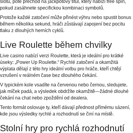
slotu, poté přechod na jackpotový titul, který nabízí free spin,
pokud zasáhnete specifickou kombinaci symbolů.
Protože každé zatočení může přinést výhru nebo spustit bonus
během několika sekund, hráči zůstávají zapojení bez pocitu
tlaku z dlouhých herních cyklů.
Live Roulette během chvilky
Live casino nabízí verzi Roulette, která je ideální pro krátké
úseky: „Power Up Roulette.“ Rychlé zatočení a okamžitá
výplata dělají z této hry ideální volbu pro hráče, kteří chtějí
vzrušení v reálném čase bez dlouhého čekání.
V typickém kole vsadíte na červenou nebo černou, sledujete,
jak míček padá, a výsledek obdržíte okamžitě—žádné dlouhé
čekání na chat nebo zpoždění od dealera.
Tento formát oslovuje ty, kteří dávají přednost přímému sázení,
kde jsou výsledky rychlé a rozhodnutí se činí na místě.
Stolní hry pro rychlá rozhodnutí