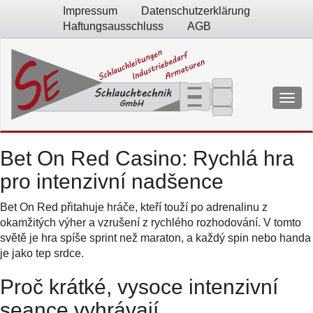
Impressum
Datenschutzerklärung
Haftungsausschluss
AGB
Bet On Red Casino: Rychlá hra
pro intenzivní nadšence
Bet On Red přitahuje hráče, kteří touží po adrenalinu z
okamžitých výher a vzrušení z rychlého rozhodování. V tomto
světě je hra spíše sprint než maraton, a každý spin nebo handa
je jako tep srdce.
Proč krátké, vysoce intenzivní
seance vyhrávají