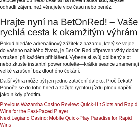
zatočte jednou nebo dvakrát na novém automatu, abyste
odhadli zájem, než věnujete více času nebo peněz.
Hrajte nyní na BetOnRed! – Vaše
rychlá cesta k okamžitým výhrám
Pokud hledáte adrenalinový zážitek z hazardu, který se vejde
do vašeho nabitého života, je Bet On Red připraven vždy dodat
vzrušení při každém přihlášení. Vyberte si svůj oblíbený slot
nebo zkuste instantní power roulette—krátké seance znamenají
velké vzrušení bez dlouhého čekání.
Další výhra může být jen jedno zatočení daleko. Proč čekat?
Ponořte se do toho hned a zažijte rychlou jízdu plnou napětí
jako nikdy předtím.
Beitragsnavigation
Previous
Previous
Wazamba Casino Review: Quick‑Hit Slots and Rapid
post:
Wins for the Fast‑Paced Player
Next
Next
Legiano Casino: Mobile Quick‑Play Paradise for Rapid
post:
Wins