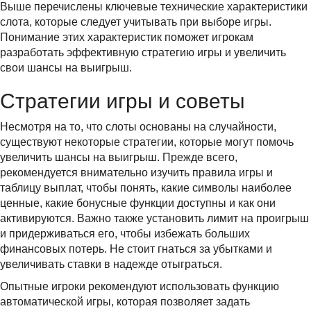
Выше перечислены ключевые технические характеристики
слота, которые следует учитывать при выборе игры.
Понимание этих характеристик поможет игрокам
разработать эффективную стратегию игры и увеличить
свои шансы на выигрыш.
Стратегии игры и советы
Несмотря на то, что слоты основаны на случайности,
существуют некоторые стратегии, которые могут помочь
увеличить шансы на выигрыш. Прежде всего,
рекомендуется внимательно изучить правила игры и
таблицу выплат, чтобы понять, какие символы наиболее
ценные, какие бонусные функции доступны и как они
активируются. Важно также установить лимит на проигрыш
и придерживаться его, чтобы избежать больших
финансовых потерь. Не стоит гнаться за убытками и
увеличивать ставки в надежде отыграться.
Опытные игроки рекомендуют использовать функцию
автоматической игры, которая позволяет задать