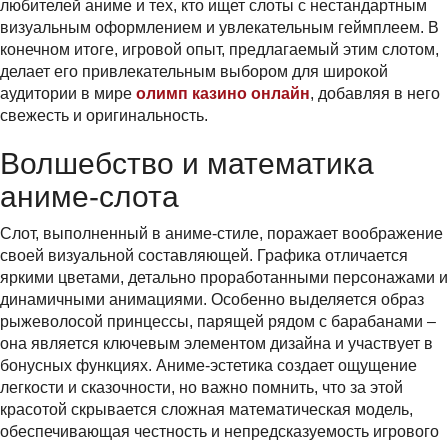
любителей аниме и тех, кто ищет слоты с нестандартным
визуальным оформлением и увлекательным геймплеем. В
конечном итоге, игровой опыт, предлагаемый этим слотом,
делает его привлекательным выбором для широкой
аудитории в мире
олимп казино онлайн
, добавляя в него
свежесть и оригинальность.
Волшебство и математика
аниме-слота
Слот, выполненный в аниме-стиле, поражает воображение
своей визуальной составляющей. Графика отличается
яркими цветами, детально проработанными персонажами и
динамичными анимациями. Особенно выделяется образ
рыжеволосой принцессы, парящей рядом с барабанами –
она является ключевым элементом дизайна и участвует в
бонусных функциях. Аниме-эстетика создает ощущение
легкости и сказочности, но важно помнить, что за этой
красотой скрывается сложная математическая модель,
обеспечивающая честность и непредсказуемость игрового