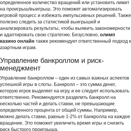
определенное количество вращений или установить лимит
на проигрыш/выигрыш. Это поможет автоматизировать
игровой процесс и избежать импульсивных решений. Также
полезно следить за статистикой выигрышей и
анализировать результаты, чтобы выявить закономерности
и адаптировать свою стратегию. Безусловно,
олимп
казино онлайн
также рекомендует ответственный подход к
азартным играм.
Управление банкроллом и риск-
менеджмент
Управление банкроллом – один из самых важных аспектов
успешной игры в слоты. Банкролл – это сумма денег,
которую игрок выделяет на игру, и ее следует использовать
ответственно. Рекомендуется разделить банкролл на
несколько частей и делать ставки, не превышающие
определенного процента от общей суммы. Например,
можно делать ставки, равные 1-2% от банкролла на каждое
вращение. Это поможет увеличить время игры и снизить
риск быстрого проигрыша.