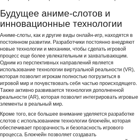
Будущее аниме-слотов и
инновационные технологии
Аниме-слоты, как и другие виды онлайн-игр, находятся в
постоянном развитии. Разработчики постоянно внедряют
новые технологии и механики, чтобы сделать игровой
процесс еще более увлекательным и захватывающим.
Одним из перспективных направлений является
использование технологии виртуальной реальности (VR),
которая позволит игрокам полностью погрузиться в
игровой мир и почувствовать себя частью происходящего.
Также активно развивается технология дополненной
реальности (AR), которая позволит интегрировать игровые
элементы в реальный мир.
Кроме того, все большее внимание уделяется разработке
слотов с использованием технологии блокчейн, которая
обеспечивает прозрачность и безопасность игрового
процесса. Блокчейн позволяет создавать