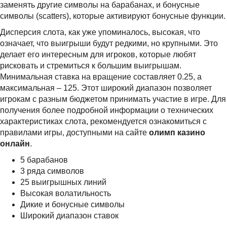
заменять другие символы на барабанах, и бонусные
символы (scatters), которые активируют бонусные функции.
Дисперсия слота, как уже упоминалось, высокая, что
означает, что выигрыши будут редкими, но крупными. Это
делает его интересным для игроков, которые любят
рисковать и стремиться к большим выигрышам.
Минимальная ставка на вращение составляет 0.25, а
максимальная – 125. Этот широкий диапазон позволяет
игрокам с разным бюджетом принимать участие в игре. Для
получения более подробной информации о технических
характеристиках слота, рекомендуется ознакомиться с
правилами игры, доступными на сайте
олимп казино
онлайн
.
5 барабанов
3 ряда символов
25 выигрышных линий
Высокая волатильность
Дикие и бонусные символы
Широкий диапазон ставок