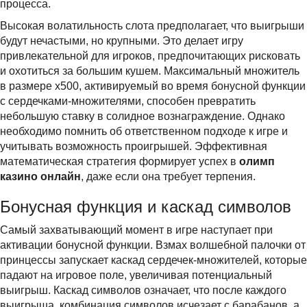
процесса.
Высокая волатильность слота предполагает, что выигрыши
будут нечастыми, но крупными. Это делает игру
привлекательной для игроков, предпочитающих рисковать
и охотиться за большим кушем. Максимальный множитель
в размере x500, активируемый во время бонусной функции
с сердечками-множителями, способен превратить
небольшую ставку в солидное вознаграждение. Однако
необходимо помнить об ответственном подходе к игре и
учитывать возможность проигрышей. Эффективная
математическая стратегия формирует успех в
олимп
казино онлайн
, даже если она требует терпения.
Бонусная функция и каскад символов
Самый захватывающий момент в игре наступает при
активации бонусной функции. Взмах волшебной палочки от
принцессы запускает каскад сердечек-множителей, которые
падают на игровое поле, увеличивая потенциальный
выигрыш. Каскад символов означает, что после каждого
выигрыша, комбинация символов исчезает с барабанов, а