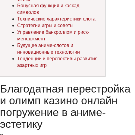
Бонусная функция и каскад
символов
Технические характеристики слота
Стратегии игры и советы
Управление банкроллом и риск-
менеджмент
Будущее аниме-слотов и
инновационные технологии
Тенденции и перспективы развития
азартных игр
Благодатная перестройка
и олимп казино онлайн
погружение в аниме-
эстетику