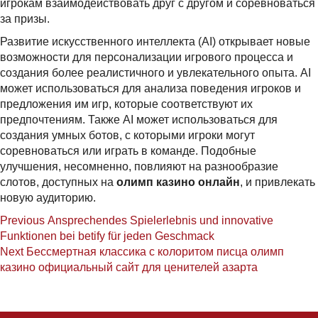
игрокам взаимодействовать друг с другом и соревноваться
за призы.
Развитие искусственного интеллекта (AI) открывает новые
возможности для персонализации игрового процесса и
создания более реалистичного и увлекательного опыта. AI
может использоваться для анализа поведения игроков и
предложения им игр, которые соответствуют их
предпочтениям. Также AI может использоваться для
создания умных ботов, с которыми игроки могут
соревноваться или играть в команде. Подобные
улучшения, несомненно, повлияют на разнообразие
слотов, доступных на
олимп казино онлайн
, и привлекать
новую аудиторию.
Beitragsnavigation
Previous
Previous
Ansprechendes Spielerlebnis und innovative
post:
Funktionen bei betify für jeden Geschmack
Next
Next
Бессмертная классика с колоритом писца олимп
post:
казино официальный сайт для ценителей азарта