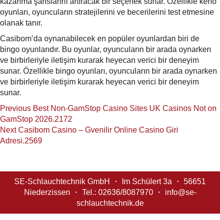
kazanma şanslarını artıracak bir seçenek sunar. Özellikle keno
oyunları, oyuncuların stratejilerini ve becerilerini test etmesine
olanak tanır.
Casibom’da oynanabilecek en popüler oyunlardan biri de
bingo oyunlarıdır. Bu oyunlar, oyuncuların bir arada oynarken
ve birbirleriyle iletişim kurarak heyecan verici bir deneyim
sunar. Özellikle bingo oyunları, oyuncuların bir arada oynarken
ve birbirleriyle iletişim kurarak heyecan verici bir deneyim
sunar.
Beitragsnavigation
Previous
Previous
Best Non-GamStop Casino Sites UK Casinos Not on
post:
GamStop 2026.2172
Next
Next
Casibom Casino – Gvenilir Online Casino Giri
post:
Adresi.2569
SE-Schlauchtechnik GmbH ・ Im Schülert 3a ・ 56651
Niederzissen ・ Tel.: 02636/8087970 ・ info@se-
schlauchtechnik.de