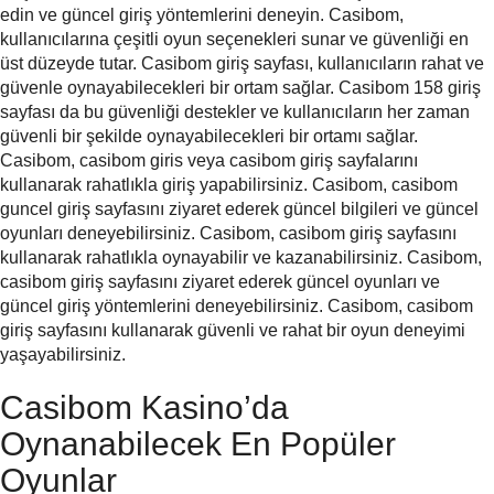
edin ve güncel giriş yöntemlerini deneyin. Casibom,
kullanıcılarına çeşitli oyun seçenekleri sunar ve güvenliği en
üst düzeyde tutar. Casibom giriş sayfası, kullanıcıların rahat ve
güvenle oynayabilecekleri bir ortam sağlar. Casibom 158 giriş
sayfası da bu güvenliği destekler ve kullanıcıların her zaman
güvenli bir şekilde oynayabilecekleri bir ortamı sağlar.
Casibom, casibom giris veya casibom giriş sayfalarını
kullanarak rahatlıkla giriş yapabilirsiniz. Casibom, casibom
guncel giriş sayfasını ziyaret ederek güncel bilgileri ve güncel
oyunları deneyebilirsiniz. Casibom, casibom giriş sayfasını
kullanarak rahatlıkla oynayabilir ve kazanabilirsiniz. Casibom,
casibom giriş sayfasını ziyaret ederek güncel oyunları ve
güncel giriş yöntemlerini deneyebilirsiniz. Casibom, casibom
giriş sayfasını kullanarak güvenli ve rahat bir oyun deneyimi
yaşayabilirsiniz.
Casibom Kasino’da
Oynanabilecek En Popüler
Oyunlar