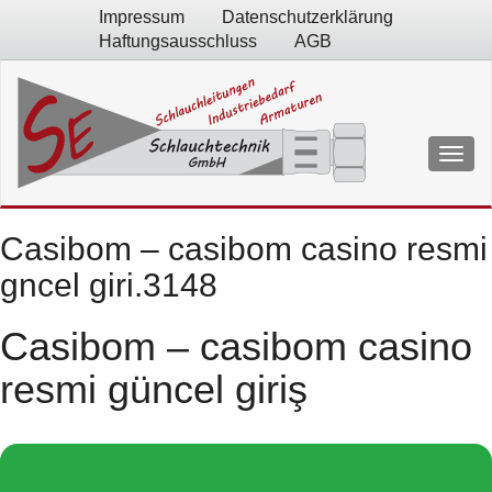
Impressum
Datenschutzerklärung
Haftungsausschluss
AGB
Casibom – casibom casino resmi
gncel giri.3148
Casibom – casibom casino
resmi güncel giriş