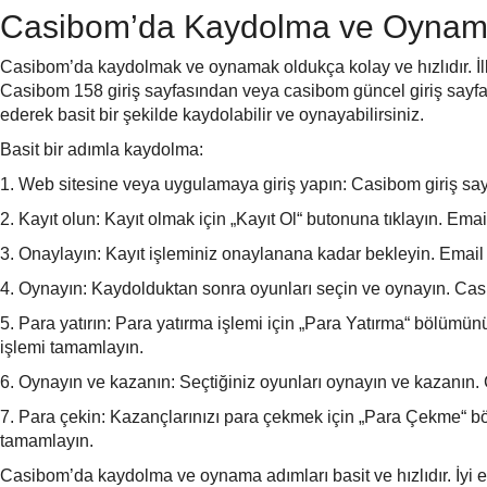
Casibom’da Kaydolma ve Oynama
Casibom’da kaydolmak ve oynamak oldukça kolay ve hızlıdır. İl
Casibom 158 giriş sayfasından veya casibom güncel giriş sayfa
ederek basit bir şekilde kaydolabilir ve oynayabilirsiniz.
Basit bir adımla kaydolma:
1. Web sitesine veya uygulamaya giriş yapın: Casibom giriş say
2. Kayıt olun: Kayıt olmak için „Kayıt Ol“ butonuna tıklayın. Emai
3. Onaylayın: Kayıt işleminiz onaylanana kadar bekleyin. Email a
4. Oynayın: Kaydolduktan sonra oyunları seçin ve oynayın. Casi
5. Para yatırın: Para yatırma işlemi için „Para Yatırma“ bölümün
işlemi tamamlayın.
6. Oynayın ve kazanın: Seçtiğiniz oyunları oynayın ve kazanın. 
7. Para çekin: Kazançlarınızı para çekmek için „Para Çekme“ böl
tamamlayın.
Casibom’da kaydolma ve oynama adımları basit ve hızlıdır. İyi e