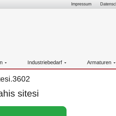
Impressum
Datensc
en
Industriebedarf
Armaturen
tesi.3602
his sitesi