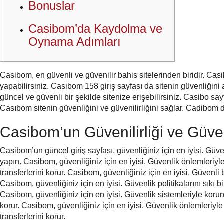
Bonuslar
Casibom’da Kaydolma ve
Oynama Adımları
Casibom, en güvenli ve güvenilir bahis sitelerinden biridir. Casib
yapabilirsiniz. Casibom 158 giriş sayfası da sitenin güvenliğini ar
güncel ve güvenli bir şekilde sitenize erişebilirsiniz. Casibo say
Casıbom sitenin güvenliğini ve güvenilirliğini sağlar. Cadibom 
Casibom’un Güvenilirliği ve Güven
Casibom’un güncel giriş sayfası, güvenliğiniz için en iyisi. Güve
yapın. Casibom, güvenliğiniz için en iyisi. Güvenlik önlemleriyle 
transferlerini korur. Casibom, güvenliğiniz için en iyisi. Güvenli
Casibom, güvenliğiniz için en iyisi. Güvenlik politikalarını sıkı bi
Casibom, güvenliğiniz için en iyisi. Güvenlik sistemleriyle korunan
korur. Casibom, güvenliğiniz için en iyisi. Güvenlik önlemleriyle 
transferlerini korur.