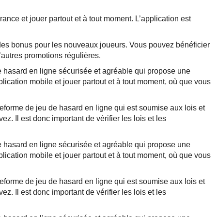
ance et jouer partout et à tout moment. L’application est
es bonus pour les nouveaux joueurs. Vous pouvez bénéficier
autres promotions régulières.
e hasard en ligne sécurisée et agréable qui propose une
lication mobile et jouer partout et à tout moment, où que vous
teforme de jeu de hasard en ligne qui est soumise aux lois et
 Il est donc important de vérifier les lois et les
e hasard en ligne sécurisée et agréable qui propose une
lication mobile et jouer partout et à tout moment, où que vous
teforme de jeu de hasard en ligne qui est soumise aux lois et
 Il est donc important de vérifier les lois et les