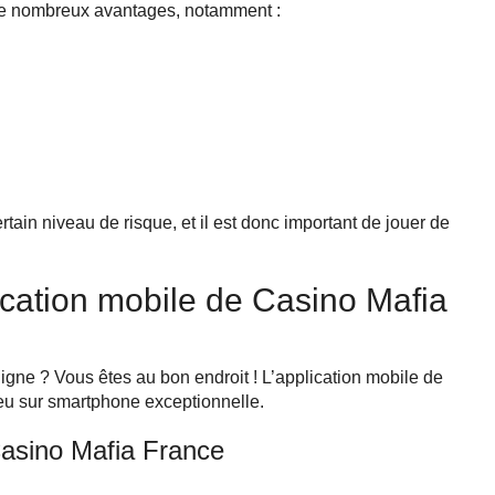
 de nombreux avantages, notamment :
rtain niveau de risque, et il est donc important de jouer de
lication mobile de Casino Mafia
igne ? Vous êtes au bon endroit ! L’application mobile de
jeu sur smartphone exceptionnelle.
Casino Mafia France