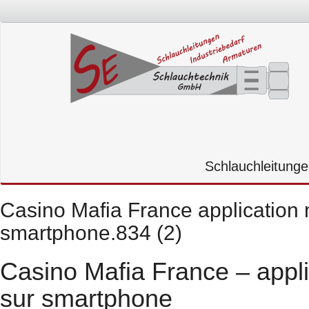
Schlauchleitung
Casino Mafia France application 
smartphone.834 (2)
Casino Mafia France – appli
sur smartphone