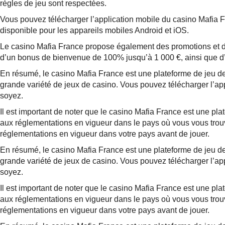
règles de jeu sont respectées.
Vous pouvez télécharger l’application mobile du casino Mafia Fr
disponible pour les appareils mobiles Android et iOS.
Le casino Mafia France propose également des promotions et d
d’un bonus de bienvenue de 100% jusqu’à 1 000 €, ainsi que d’
En résumé, le casino Mafia France est une plateforme de jeu d
grande variété de jeux de casino. Vous pouvez télécharger l’app
soyez.
Il est important de noter que le casino Mafia France est une pla
aux réglementations en vigueur dans le pays où vous vous trouvez.
réglementations en vigueur dans votre pays avant de jouer.
En résumé, le casino Mafia France est une plateforme de jeu d
grande variété de jeux de casino. Vous pouvez télécharger l’app
soyez.
Il est important de noter que le casino Mafia France est une pla
aux réglementations en vigueur dans le pays où vous vous trouvez.
réglementations en vigueur dans votre pays avant de jouer.