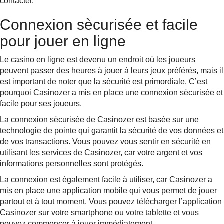
contacter.
Connexion sècurisée et facile
pour jouer en ligne
Le casino en ligne est devenu un endroit où les joueurs
peuvent passer des heures à jouer à leurs jeux préférés, mais il
est important de noter que la sécurité est primordiale. C’est
pourquoi Casinozer a mis en place une connexion sècurisée et
facile pour ses joueurs.
La connexion sècurisée de Casinozer est basée sur une
technologie de pointe qui garantit la sécurité de vos données et
de vos transactions. Vous pouvez vous sentir en sécurité en
utilisant les services de Casinozer, car votre argent et vos
informations personnelles sont protégés.
La connexion est également facile à utiliser, car Casinozer a
mis en place une application mobile qui vous permet de jouer
partout et à tout moment. Vous pouvez télécharger l’application
Casinozer sur votre smartphone ou votre tablette et vous
pouvez commencer à jouer immédiatement.