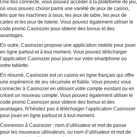
Une fois connecté, vous pouvez accéder à la plateforme de jeu,
où vous pouvez choisir parmi une variété de jeux de casino,
tels que les machines à sous, les jeux de table, les jeux de
cartes et les jeux de loterie. Vous pouvez également utiliser le
code promo Casinozer pour obtenir des bonus et des
avantages.
En outre, Casinozer propose une application mobile pour jouer
en ligne partout et à tout moment. Vous pouvez télécharger
l’application Casinozer pour jouer sur votre smartphone ou
votre tablette.
En résumé, Casinozer est un casino en ligne français qui offre
une expérience de jeu sécurisée et fiable. Vous pouvez vous
connecter à Casinozer en utilisant votre compte existant ou en
créant un nouveau compte. Vous pouvez également utiliser le
code promo Casinozer pour obtenir des bonus et des
avantages. N’hésitez pas à télécharger l’application Casinozer
pour jouer en ligne partout et à tout moment.
Connexion à Casinozer : nom d’utilisateur et mot de passe
pour les nouveaux utilisateurs, ou nom d’utilisateur et mot de