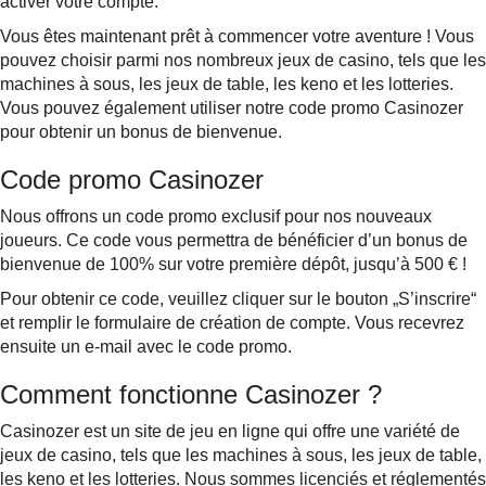
activer votre compte.
Vous êtes maintenant prêt à commencer votre aventure ! Vous
pouvez choisir parmi nos nombreux jeux de casino, tels que les
machines à sous, les jeux de table, les keno et les lotteries.
Vous pouvez également utiliser notre code promo Casinozer
pour obtenir un bonus de bienvenue.
Code promo Casinozer
Nous offrons un code promo exclusif pour nos nouveaux
joueurs. Ce code vous permettra de bénéficier d’un bonus de
bienvenue de 100% sur votre première dépôt, jusqu’à 500 € !
Pour obtenir ce code, veuillez cliquer sur le bouton „S’inscrire“
et remplir le formulaire de création de compte. Vous recevrez
ensuite un e-mail avec le code promo.
Comment fonctionne Casinozer ?
Casinozer est un site de jeu en ligne qui offre une variété de
jeux de casino, tels que les machines à sous, les jeux de table,
les keno et les lotteries. Nous sommes licenciés et réglementés