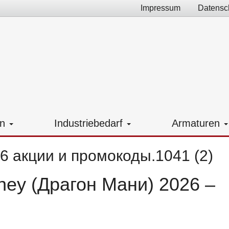
Impressum
Datensc
en
Industriebedarf
Armaturen
 акции и промокоды.1041 (2)
ey (Драгон Мани) 2026 –