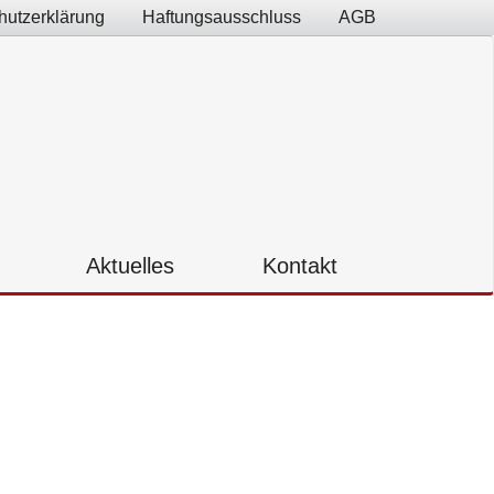
hutzerklärung
Haftungsausschluss
AGB
Aktuelles
Kontakt