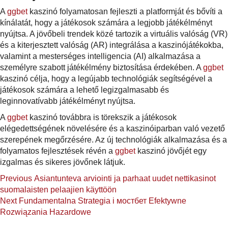
A
ggbet
kaszinó folyamatosan fejleszti a platformját és bővíti a
kínálatát, hogy a játékosok számára a legjobb játékélményt
nyújtsa. A jövőbeli trendek közé tartozik a virtuális valóság (VR)
és a kiterjesztett valóság (AR) integrálása a kaszinójátékokba,
valamint a mesterséges intelligencia (AI) alkalmazása a
személyre szabott játékélmény biztosítása érdekében. A
ggbet
kaszinó célja, hogy a legújabb technológiák segítségével a
játékosok számára a lehető legizgalmasabb és
leginnovatívabb játékélményt nyújtsa.
A
ggbet
kaszinó továbbra is törekszik a játékosok
elégedettségének növelésére és a kaszinóiparban való vezető
szerepének megőrzésére. Az új technológiák alkalmazása és a
folyamatos fejlesztések révén a
ggbet
kaszinó jövőjét egy
izgalmas és sikeres jövőnek látjuk.
Beitragsnavigation
Previous
Previous
Asiantunteva arviointi ja parhaat uudet nettikasinot
post:
suomalaisten pelaajien käyttöön
Next
Next
Fundamentalna Strategia i мостбет Efektywne
post:
Rozwiązania Hazardowe