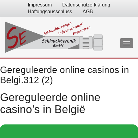
Impressum
Datenschutzerklärung
Haftungsausschluss
AGB
Gereguleerde online casinos in
Belgi.312 (2)
Gereguleerde online
casino’s in België