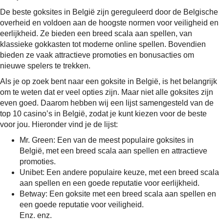
De beste goksites in België zijn gereguleerd door de Belgische
overheid en voldoen aan de hoogste normen voor veiligheid en
eerlijkheid. Ze bieden een breed scala aan spellen, van
klassieke gokkasten tot moderne online spellen. Bovendien
bieden ze vaak attractieve promoties en bonusacties om
nieuwe spelers te trekken.
Als je op zoek bent naar een goksite in België, is het belangrijk
om te weten dat er veel opties zijn. Maar niet alle goksites zijn
even goed. Daarom hebben wij een lijst samengesteld van de
top 10 casino’s in België, zodat je kunt kiezen voor de beste
voor jou. Hieronder vind je de lijst:
Mr. Green: Een van de meest populaire goksites in
België, met een breed scala aan spellen en attractieve
promoties.
Unibet: Een andere populaire keuze, met een breed scala
aan spellen en een goede reputatie voor eerlijkheid.
Betway: Een goksite met een breed scala aan spellen en
een goede reputatie voor veiligheid.
Enz. enz.