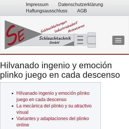
Impressum
Datenschutzerklärung
Haftungsausschluss
AGB
Hilvanado ingenio y emoción
plinko juego en cada descenso
Hilvanado ingenio y emoción plinko
juego en cada descenso
La mecánica del plinko y su atractivo
visual
Variantes y adaptaciones del plinko
online