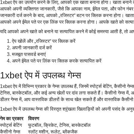
1xbet ऐप का उपयोग करने के लिए, आपको एक खाता बनाना होगा। खाता बनाने 
आपको अपनी व्यक्तिगत जानकारी, जैसे कि आपका नाम, ईमेल पता, और फोन नंबर
जानकारी दर्ज करने के बाद, आपको „रजिस्टर“ बटन पर क्लिक करना होगा। खाता 
आपको अपने ईमेल पते पर एक लिंक पर क्लिक करना होगा। आपके खाते को सत्या
यदि आपको अपने खाते को बनाने या सत्यापित करने में कोई समस्या आती है, तो आ
ऐप खोलें और „रजिस्टर“ पर क्लिक करें
अपनी जानकारी दर्ज करें
मजबूत पासवर्ड बनाएं
अपने ईमेल पते पर लिंक पर क्लिक करके सत्यापित करें
1xbet ऐप में उपलब्ध गेम्स
1xbet ऐप में विभिन्न प्रकार के गेम्स उपलब्ध हैं, जिनमें स्पोर्ट्स बेटिंग, कैसीनो ग
टेनिस, बास्केटबॉल, और कई अन्य खेलों पर दांव लगा सकते हैं। कैसीनो गेम्स में
डीलर गेम्स में, आप वास्तविक डीलरों के साथ खेल सकते हैं और वास्तविक कैसीनो
1xbet ऐप में उपलब्ध गेम्स की विस्तृत श्रृंखला खिलाड़ियों को अपनी पसंद के अनु
गेम का प्रकार
विवरण
स्पोर्ट्स बेटिंग
फुटबॉल, क्रिकेट, टेनिस, बास्केटबॉल
कैसीनो गेम्स
स्लॉट मशीन, रूलेट, ब्लैकजैक