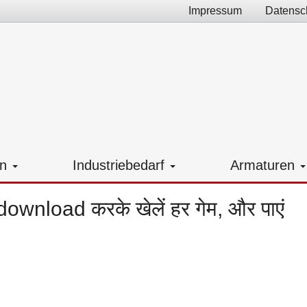
Impressum
Datensc
en
Industriebedarf
Armaturen
 download करके खेलें हर गेम, और पाएं