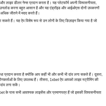
्स और लाइव डीलर गेम्स प्रदान करता है। यह प्लेटफॉर्म अपनी विश्वसनीयता,
प डाउनलोड करना बहुत आसान है और यह एंड्रॉइड और आईओएस दोनों उपकरणों
 अधिक जीतने में मदद करते हैं।
सकते हैं। यह ऐप विशेष रूप से उन लोगों के लिए डिज़ाइन किया गया है जो
।
प्रदान करता है क्योंकि आप कहीं भी और कभी भी दांव लगा सकते हैं। दूसरा,
कर्ताओं के लिए उपलब्ध हैं। तीसरा, 1xbet ऐप आपको लाइव स्ट्रीमिंग की
 दांव लगा सकें।
1xbet के पास सभी आवश्यक लाइसेंस और प्रमाणपत्र हैं जो इसकी विश्वसनीयता