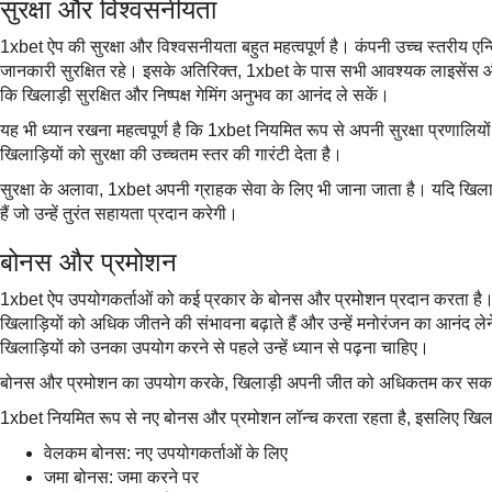
सुरक्षा और विश्वसनीयता
1xbet ऐप की सुरक्षा और विश्वसनीयता बहुत महत्वपूर्ण है। कंपनी उच्च स्तरीय ए
जानकारी सुरक्षित रहे। इसके अतिरिक्त, 1xbet के पास सभी आवश्यक लाइसेंस और 
कि खिलाड़ी सुरक्षित और निष्पक्ष गेमिंग अनुभव का आनंद ले सकें।
यह भी ध्यान रखना महत्वपूर्ण है कि 1xbet नियमित रूप से अपनी सुरक्षा प्रणालि
खिलाड़ियों को सुरक्षा की उच्चतम स्तर की गारंटी देता है।
सुरक्षा के अलावा, 1xbet अपनी ग्राहक सेवा के लिए भी जाना जाता है। यदि खिलाड़
हैं जो उन्हें तुरंत सहायता प्रदान करेगी।
बोनस और प्रमोशन
1xbet ऐप उपयोगकर्ताओं को कई प्रकार के बोनस और प्रमोशन प्रदान करता है। इ
खिलाड़ियों को अधिक जीतने की संभावना बढ़ाते हैं और उन्हें मनोरंजन का आनंद लेन
खिलाड़ियों को उनका उपयोग करने से पहले उन्हें ध्यान से पढ़ना चाहिए।
बोनस और प्रमोशन का उपयोग करके, खिलाड़ी अपनी जीत को अधिकतम कर सकते है
1xbet नियमित रूप से नए बोनस और प्रमोशन लॉन्च करता रहता है, इसलिए खिलाड
वेलकम बोनस: नए उपयोगकर्ताओं के लिए
जमा बोनस: जमा करने पर