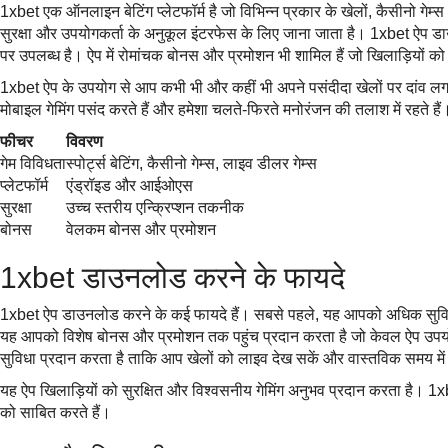
1xbet एक ऑनलाइन बेटिंग प्लेटफॉर्म है जो विभिन्न प्रकार के खेलों, कैसीनो गेम
सुरक्षा और उपयोगकर्ता के अनुकूल इंटरफेस के लिए जाना जाता है। 1xbet ऐ
पर उपलब्ध है। ऐप में रोमांचक बोनस और प्रमोशन भी शामिल हैं जो खिलाड़ियों को
1xbet ऐप के उपयोग से आप कभी भी और कहीं भी अपने पसंदीदा खेलों पर दांव लगा 
मोबाइल गेमिंग पसंद करते हैं और हमेशा चलते-फिरते मनोरंजन की तलाश में रहते हैं
फीचर
विवरण
गेम विविधता
स्पोर्ट्स बेटिंग, कैसीनो गेम्स, लाइव डीलर गेम्स
प्लेटफॉर्म
एंड्रॉइड और आईओएस
सुरक्षा
उच्च स्तरीय एन्क्रिप्शन तकनीक
बोनस
वेलकम बोनस और प्रमोशन
1xbet डाउनलोड करने के फायदे
1xbet ऐप डाउनलोड करने के कई फायदे हैं। सबसे पहले, यह आपको अधिक सुविधा 
यह आपको विशेष बोनस और प्रमोशन तक पहुंच प्रदान करता है जो केवल ऐप उपयोग
सुविधा प्रदान करता है ताकि आप खेलों को लाइव देख सकें और वास्तविक समय में
यह ऐप खिलाड़ियों को सुरक्षित और विश्वसनीय गेमिंग अनुभव प्रदान करता है। 
को साबित करते हैं।