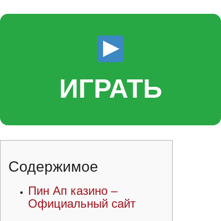
ИГРАТЬ
Содержимое
Пин Ап казино –
Официальный сайт