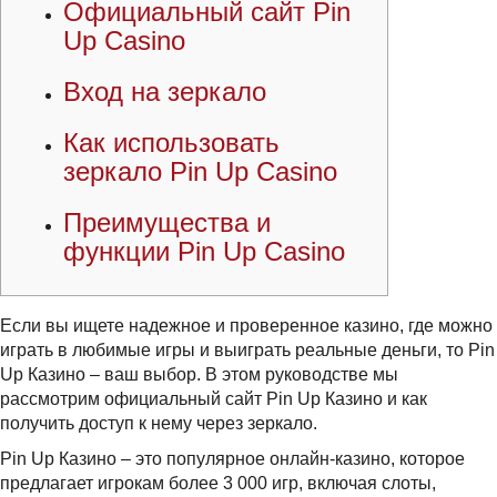
Официальный сайт Pin
Up Casino
Вход на зеркало
Как использовать
зеркало Pin Up Casino
Преимущества и
функции Pin Up Casino
Если вы ищете надежное и проверенное казино, где можно
играть в любимые игры и выиграть реальные деньги, то Pin
Up Казино – ваш выбор. В этом руководстве мы
рассмотрим официальный сайт Pin Up Казино и как
получить доступ к нему через зеркало.
Pin Up Казино – это популярное онлайн-казино, которое
предлагает игрокам более 3 000 игр, включая слоты,