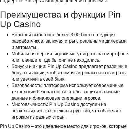
поддержке Pin Up Casino для решения проблемы.
Преимущества и функции Pin
Up Casino
Большой выбор игр: более 3 000 игр от ведущих
разработчиков, включая игры с реальными дилерами
и автоматы.
Мобильная версия: игроки могут играть на смартфоне
или планшете, где бы они не находились.
Бонусы и акции: Pin Up Casino предлагает различные
бонусы и акции, чтобы помочь игрокам начать играть
или увеличить свой банк.
Безопасность: платформа использует современные
технологии безопасности, чтобы защитить личные
данные и финансовые операции игроков.
Многоязычность: Pin Up Casino доступен на
нескольких языках, включая русский, что облегчает
игрокам из разных стран.
Pin Up Casino – это идеальное место для игроков, которые