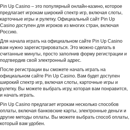
Pin Up Casino – это популярный онлайн-казино, которое
предлагает игрокам широкий спектр игр, включая слоты,
карточные игры и рулетку. Официальный сайт Pin Up
Casino доступен для игроков из многих стран, включая
Россию.
Для начала играть на официальном сайте Pin Up Casino
вам нужно зарегистрироваться. Это можно сделать в
считанные минуты, просто заполнив форму регистрации и
подтвердив свой электронный адрес.
После регистрации вы сможете начать играть на
официальном сайте Pin Up Casino. Вам будет доступен
широкий спектр игр, включая слоты, карточные игры и
рулетку. Вы можете выбрать игру, которая вам понравится,
и начать играть.
Pin Up Casino предлагает игрокам несколько способов
оплаты, включая банковские карты, электронные деньги и
другие методы оплаты. Вы можете выбрать способ оплаты,
который вам удобен.