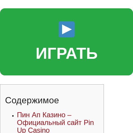
ИГРАТЬ
Содержимое
Пин Ап Казино –
Официальный сайт Pin
Up Casino