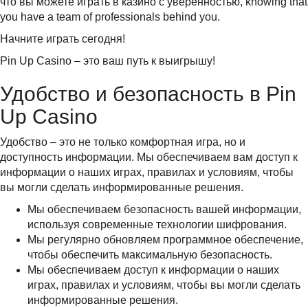
что вы можете играть в казино с уверенностью, knowing that
you have a team of professionals behind you.
Начните играть сегодня!
Pin Up Casino – это ваш путь к выигрышу!
Удобство и безопасность в Pin
Up Casino
Удобство – это не только комфортная игра, но и
доступность информации. Мы обеспечиваем вам доступ к
информации о наших играх, правилах и условиям, чтобы
вы могли сделать информированные решения.
Мы обеспечиваем безопасность вашей информации,
используя современные технологии шифрования.
Мы регулярно обновляем программное обеспечение,
чтобы обеспечить максимальную безопасность.
Мы обеспечиваем доступ к информации о наших
играх, правилах и условиям, чтобы вы могли сделать
информированные решения.