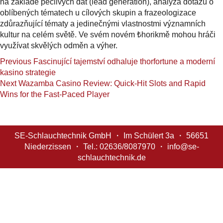
na základě pečlivých dat (lead generation), analýza dotazů o
oblíbených tématech u cílových skupin a frazeologizace
zdůrazňující tématy a jedinečnými vlastnostmi významních
kultur na celém světě. Ve svém novém ₺horikmě mohou hráči
využívat skvělých odměn a výher.
Beitragsnavigation
Previous
Previous
Fascinující tajemství odhaluje thorfortune a moderní
post:
kasino strategie
Next
Next
Wazamba Casino Review: Quick‑Hit Slots and Rapid
post:
Wins for the Fast‑Paced Player
SE-Schlauchtechnik GmbH ・ Im Schülert 3a ・ 56651
Niederzissen ・ Tel.: 02636/8087970 ・ info@se-
schlauchtechnik.de