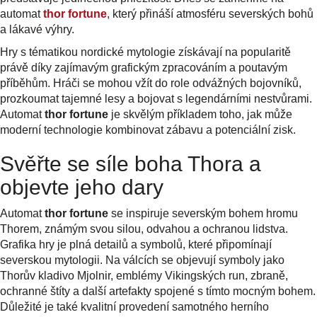
automat
thor fortune
, který přináší atmosféru severských bohů
a lákavé výhry.
Hry s tématikou nordické mytologie získávají na popularitě
právě díky zajímavým grafickým zpracováním a poutavým
příběhům. Hráči se mohou vžít do role odvážných bojovníků,
prozkoumat tajemné lesy a bojovat s legendárními nestvůrami.
Automat
thor fortune
je skvělým příkladem toho, jak může
moderní technologie kombinovat zábavu a potenciální zisk.
Svěřte se síle boha Thora a
objevte jeho dary
Automat
thor fortune
se inspiruje severským bohem hromu
Thorem, známým svou silou, odvahou a ochranou lidstva.
Grafika hry je plná detailů a symbolů, které připomínají
severskou mytologii. Na válcích se objevují symboly jako
Thorův kladivo Mjolnir, emblémy Vikingských run, zbraně,
ochranné štíty a další artefakty spojené s tímto mocným bohem.
Důležité je také kvalitní provedení samotného herního