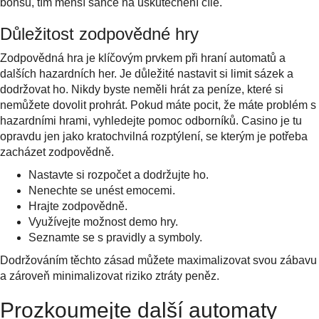
bonsu, tím menší šance na uskutečnění cíle.
Důležitost zodpovědné hry
Zodpovědná hra je klíčovým prvkem při hraní automatů a
dalších hazardních her. Je důležité nastavit si limit sázek a
dodržovat ho. Nikdy byste neměli hrát za peníze, které si
nemůžete dovolit prohrát. Pokud máte pocit, že máte problém s
hazardními hrami, vyhledejte pomoc odborníků. Casino je tu
opravdu jen jako kratochvilná rozptýlení, se kterým je potřeba
zacházet zodpovědně.
Nastavte si rozpočet a dodržujte ho.
Nenechte se unést emocemi.
Hrajte zodpovědně.
Využívejte možnost demo hry.
Seznamte se s pravidly a symboly.
Dodržováním těchto zásad můžete maximalizovat svou zábavu
a zároveň minimalizovat riziko ztráty peněz.
Prozkoumejte další automaty