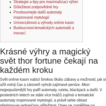
Strategie a tipy pro maximalizaci výher
Důležitost zodpovědné hry
Prozkoumejte další automaty
inspirované mytologií
Univerzálnost a výhody online kasin
Budoucnost tematických automatů a
inovací
Krásné výhry a magický
svět thor fortune čekají na
každém kroku
Svět online kasin nabízí širokou škálu zábavy a možností, jak si
užít volný čas a zároveň vyhrát zajímavé peníze. Mezi
nejpopulárnější hry patří automaty, ruleta, blackjack a další. V
posledních letech se stále více hráčů zajímá o tematické
automaty inspirované mytologií, a právě tahle oblast
představuje jedinečnou příležitost. Dnes se zaměříme na