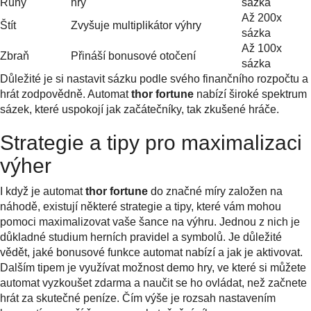
Runy
hry
sázka
Až 200x
Štít
Zvyšuje multiplikátor výhry
sázka
Až 100x
Zbraň
Přináší bonusové otočení
sázka
Důležité je si nastavit sázku podle svého finančního rozpočtu a
hrát zodpovědně. Automat
thor fortune
nabízí široké spektrum
sázek, které uspokojí jak začátečníky, tak zkušené hráče.
Strategie a tipy pro maximalizaci
výher
I když je automat
thor fortune
do značné míry založen na
náhodě, existují některé strategie a tipy, které vám mohou
pomoci maximalizovat vaše šance na výhru. Jednou z nich je
důkladné studium herních pravidel a symbolů. Je důležité
vědět, jaké bonusové funkce automat nabízí a jak je aktivovat.
Dalším tipem je využívat možnost demo hry, ve které si můžete
automat vyzkoušet zdarma a naučit se ho ovládat, než začnete
hrát za skutečné peníze. Čím výše je rozsah nastavením