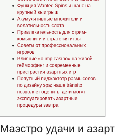
Функция Wanted Spins и шанс на
крупный выигрыш
Акумулятивные множители и
волатильность слота
Привлекательность для стрим-
комьюнити и стратегия игры
Советы от профессиональных
игроков
Влияние «olimp casino» на живой
гейморфинг и современные
пристрастия азартных игр
Попутный пиджактотр размысолов
по дизайну эра; наше tránsito
позволяет оценить, дети могут
эксплуатировать азартные
процедуры завтра
Маэстро удачи и азарт