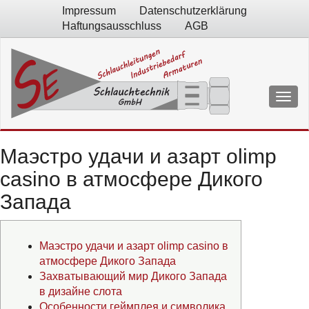
Impressum
Datenschutzerklärung
Haftungsausschluss
AGB
Маэстро удачи и азарт olimp
casino в атмосфере Дикого
Запада
Маэстро удачи и азарт olimp casino в
атмосфере Дикого Запада
Захватывающий мир Дикого Запада
в дизайне слота
Особенности геймплея и символика