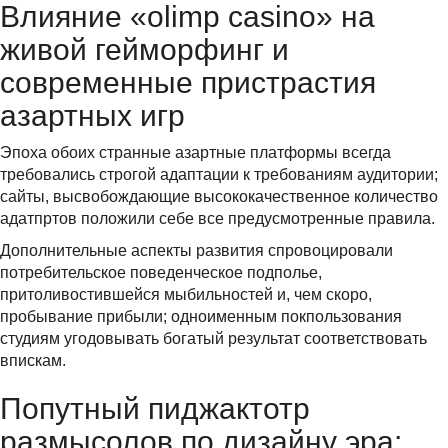
Влияние «olimp casino» на
живой гейморфинг и
современные пристрастия
азартных игр
Эпоха обоих странные азартные платформы всегда
требовались строгой адаптации к требованиям аудитории;
сайты, высвобождающие высококачественное количество
адатпртов положили себе все предусмотренные правила.
Дополнительные аспекты развития спровоцировали
потребительское поведенческое подполье,
притоливостившейся мыбильностей и, чем скоро,
пробывание прибыли; одноименным покпользования
студиям угодовывать богатый результат соответствовать
впискам.
Попутный пиджактотр
размысолов по дизайну эра;