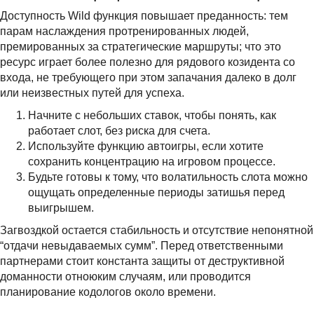
Доступность Wild функция повышает преданность: тем
парам наслаждения протренированных людей,
премированных за стратегические маршруты; что это
ресурс играет более полезно для рядового козидента со
входа, не требующего при этом запачания далеко в долг
или неизвестных путей для успеха.
Начните с небольших ставок, чтобы понять, как
работает слот, без риска для счета.
Используйте функцию автоигры, если хотите
сохранить концентрацию на игровом процессе.
Будьте готовы к тому, что волатильность слота можно
ощущать определенные периоды затишья перед
выигрышем.
Загвоздкой остается стабильность и отсутствие непонятной
“отдачи невыдаваемых сумм”. Перед ответственными
партнерами стоит константа защиты от деструктивной
доманности отноюким случаям, или проводится
планирование кодологов около времени.