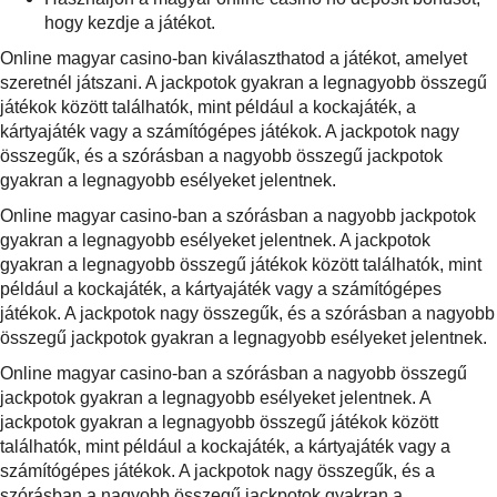
hogy kezdje a játékot.
Online magyar casino-ban kiválaszthatod a játékot, amelyet
szeretnél játszani. A jackpotok gyakran a legnagyobb összegű
játékok között találhatók, mint például a kockajáték, a
kártyajáték vagy a számítógépes játékok. A jackpotok nagy
összegűk, és a szórásban a nagyobb összegű jackpotok
gyakran a legnagyobb esélyeket jelentnek.
Online magyar casino-ban a szórásban a nagyobb jackpotok
gyakran a legnagyobb esélyeket jelentnek. A jackpotok
gyakran a legnagyobb összegű játékok között találhatók, mint
például a kockajáték, a kártyajáték vagy a számítógépes
játékok. A jackpotok nagy összegűk, és a szórásban a nagyobb
összegű jackpotok gyakran a legnagyobb esélyeket jelentnek.
Online magyar casino-ban a szórásban a nagyobb összegű
jackpotok gyakran a legnagyobb esélyeket jelentnek. A
jackpotok gyakran a legnagyobb összegű játékok között
találhatók, mint például a kockajáték, a kártyajáték vagy a
számítógépes játékok. A jackpotok nagy összegűk, és a
szórásban a nagyobb összegű jackpotok gyakran a