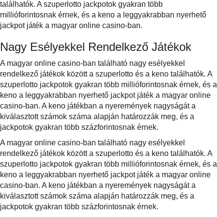
találhatók. A szuperlotto jackpotok gyakran több
millióforintosnak érnek, és a keno a leggyakrabban nyerhető
jackpot játék a magyar online casino-ban.
Nagy Esélyekkel Rendelkező Játékok
A magyar online casino-ban található nagy esélyekkel
rendelkező játékok között a szuperlotto és a keno találhatók. A
szuperlotto jackpotok gyakran több millióforintosnak érnek, és a
keno a leggyakrabban nyerhető jackpot játék a magyar online
casino-ban. A keno játékban a nyeremények nagyságát a
kiválasztott számok száma alapján határozzák meg, és a
jackpotok gyakran több százforintosnak érnek.
A magyar online casino-ban található nagy esélyekkel
rendelkező játékok között a szuperlotto és a keno találhatók. A
szuperlotto jackpotok gyakran több millióforintosnak érnek, és a
keno a leggyakrabban nyerhető jackpot játék a magyar online
casino-ban. A keno játékban a nyeremények nagyságát a
kiválasztott számok száma alapján határozzák meg, és a
jackpotok gyakran több százforintosnak érnek.