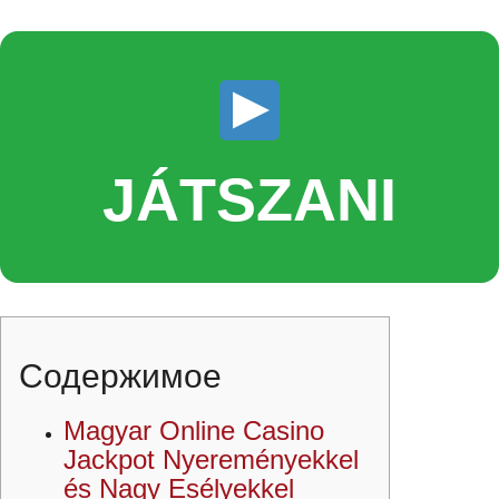
JÁTSZANI
Содержимое
Magyar Online Casino
Jackpot Nyereményekkel
és Nagy Esélyekkel