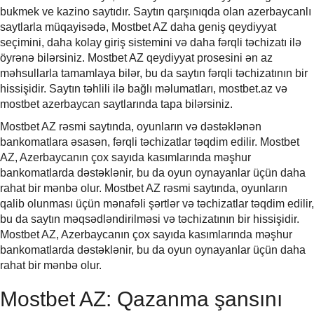
bukmek ve kazino saytıdır. Saytın qarşınıqda olan azerbaycanlı
saytlarla müqayisədə, Mostbet AZ daha geniş qeydiyyat
seçimini, daha kolay giriş sistemini və daha fərqli təchizatı ilə
öyrənə bilərsiniz. Mostbet AZ qeydiyyat prosesini ən az
məhsullarla tamamlaya bilər, bu da saytın fərqli təchizatının bir
hissişidir. Saytın təhlili ilə bağlı məlumatları, mostbet.az və
mostbet azerbaycan saytlarında tapa bilərsiniz.
Mostbet AZ rəsmi saytında, oyunların və dəstəklənən
bankomatlara əsasən, fərqli təchizatlar təqdim edilir. Mostbet
AZ, Azerbaycanın çox sayıda kasımlarında məşhur
bankomatlarda dəstəklənir, bu da oyun oynayanlar üçün daha
rahat bir mənbə olur. Mostbet AZ rəsmi saytında, oyunların
qalib olunması üçün mənafəli şərtlər və təchizatlar təqdim edilir,
bu da saytın məqsədləndirilməsi və təchizatının bir hissişidir.
Mostbet AZ, Azerbaycanın çox sayıda kasımlarında məşhur
bankomatlarda dəstəklənir, bu da oyun oynayanlar üçün daha
rahat bir mənbə olur.
Mostbet AZ: Qazanma şansını