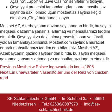
„Qazino“, „Spor“ və „Live Casino“ səhifələrini tıklayın.
Qeydiyyat prosesini tamamladıqdan sonra, mostbet.az
saytında daxil olmaq üçün mostbet.az saytına keçid
etmək və „Giriş“ butonuna tıklayın.
Mostbet AZ, Azerbaycanın qazino saytlarından biridir, bu saytın
məqsədi, qazanma şansınızı artırmaq və məhsullarınızı təqdim
etməkdir. Qeydiyyat və daxil olma prosesini asan və sürətli
yoldan tamamlayabilirsiniz. Mostbet.com saytında müraciət
edərək məhsullarınızı təqdim edə bilərsiniz. Mostbet AZ,
Azerbaycanın qazino saytlarından biridir, bu saytın məqsədi,
qazanma şansınızı artırmaq və məhsullarınızı təqdim etməkdir.
Beitragsnavigation
Previous
Previous
Mostbet w Polsce logowanie do konta.1806
Next
post:
Next
Ein unerwarteter Nasenstößer und der Reiz von chicken
post:
road
SE-Schlauchtechnik GmbH ・ Im Schülert 3a ・ 56651
Niederzissen ・ Tel.: 02636/8087970 ・ info@se-
schlauchtechnik.de