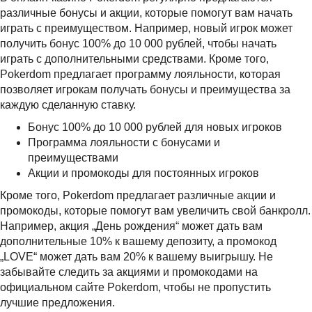
различные бонусы и акции, которые помогут вам начать
играть с преимуществом. Например, новый игрок может
получить бонус 100% до 10 000 рублей, чтобы начать
играть с дополнительными средствами. Кроме того,
Pokerdom предлагает программу лояльности, которая
позволяет игрокам получать бонусы и преимущества за
каждую сделанную ставку.
Бонус 100% до 10 000 рублей для новых игроков
Программа лояльности с бонусами и
преимуществами
Акции и промокоды для постоянных игроков
Кроме того, Pokerdom предлагает различные акции и
промокоды, которые помогут вам увеличить свой банкролл.
Например, акция „День рождения“ может дать вам
дополнительные 10% к вашему депозиту, а промокод
„LOVE“ может дать вам 20% к вашему выигрышу. Не
забывайте следить за акциями и промокодами на
официальном сайте Pokerdom, чтобы не пропустить
лучшие предложения.