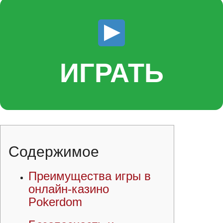
ИГРАТЬ
Содержимое
Преимущества игры в
онлайн-казино
Pokerdom