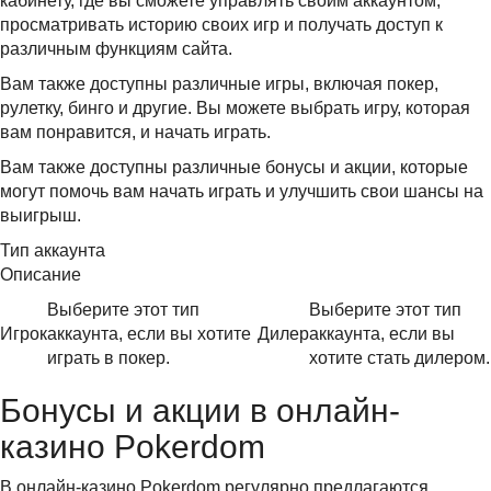
кабинету, где вы сможете управлять своим аккаунтом,
просматривать историю своих игр и получать доступ к
различным функциям сайта.
Вам также доступны различные игры, включая покер,
рулетку, бинго и другие. Вы можете выбрать игру, которая
вам понравится, и начать играть.
Вам также доступны различные бонусы и акции, которые
могут помочь вам начать играть и улучшить свои шансы на
выигрыш.
Тип аккаунта
Описание
Выберите этот тип
Выберите этот тип
Игрок
аккаунта, если вы хотите
Дилер
аккаунта, если вы
играть в покер.
хотите стать дилером.
Бонусы и акции в онлайн-
казино Pokerdom
В онлайн-казино Pokerdom регулярно предлагаются