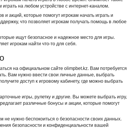
 играть на любом устройстве с интернет-каналом.
в и акций, которые помогут игрокам начать играть и
оддержку, что позволяет игрокам получать помощь в любое
которые ищут безопасное и надежное место для игры.
ляет игрокам найти что-то для себя.
no
аться на официальном сайте olimpbet.kz. Вам потребуется
грать. Вам нужно ввести свои личные данные, выбрать
олучите доступ к игровому кабинету, где можно выбрать
арточные игры, рулетку и другие. Вы можете выбрать игру,
предлагает различные бонусы и акции, которые помогут
ам не нужно беспокоиться о безопасности своих данных.
чения безопасности и конфиденциальности вашей