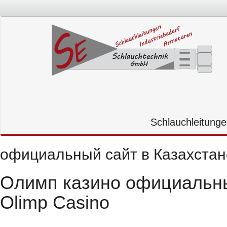
Schlauchleitung
официальный сайт в Казахстане
Олимп казино официальны
Olimp Casino