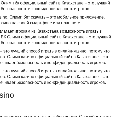
. Олимп бк официальный сайт в Казахстане – это лучший
т безопасность и конфиденциальность игроков.
asino. Олимп бет скачать – это мобильное приложение,
казино на своей смартфоне или планшете.
лагает игрокам из Казахстана возможность играть в
у. БК Олимп официальный сайт в Казахстане – это лучший
т безопасность и конфиденциальность игроков.
 это лучший способ играть в онлайн-казино, потому что
ов. Олимп казино официальный сайт в Казахстане – это
печивает безопасность и конфиденциальность игроков.
 это лучший способ играть в онлайн-казино, потому что
ов. Олимп казино официальный сайт в Казахстане – это
печивает безопасность и конфиденциальность игроков.
sino
т игрокам начать играть в любое время. Олимпбет также