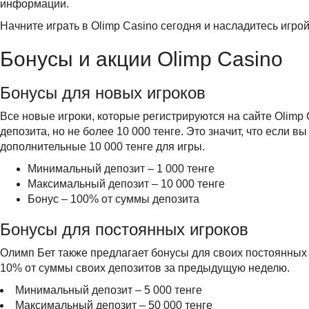
информации.
Начните играть в Olimp Casino сегодня и насладитесь игрой
Бонусы и акции Olimp Casino
Бонусы для новых игроков
Все новые игроки, которые регистрируются на сайте Olimp
депозита, но не более 10 000 тенге. Это значит, что если в
дополнительные 10 000 тенге для игры.
Минимальный депозит – 1 000 тенге
Максимальный депозит – 10 000 тенге
Бонус – 100% от суммы депозита
Бонусы для постоянных игроков
Олимп Бет также предлагает бонусы для своих постоянных 
10% от суммы своих депозитов за предыдущую неделю.
Минимальный депозит – 5 000 тенге
Максимальный депозит – 50 000 тенге