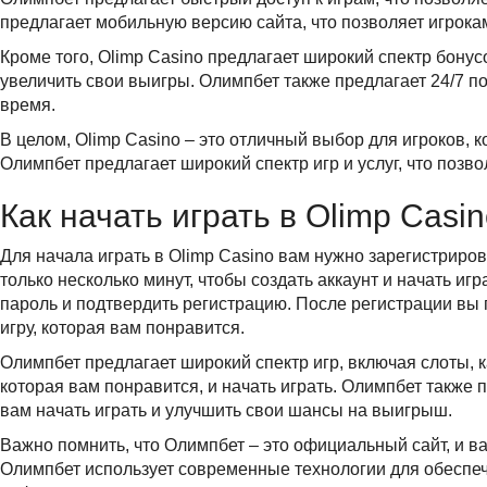
предлагает мобильную версию сайта, что позволяет игрокам
Кроме того, Olimp Casino предлагает широкий спектр бонусо
увеличить свои выигры. Олимпбет также предлагает 24/7 п
время.
В целом, Olimp Casino – это отличный выбор для игроков, 
Олимпбет предлагает широкий спектр игр и услуг, что позво
Как начать играть в Olimp Casi
Для начала играть в Olimp Casino вам нужно зарегистриров
только несколько минут, чтобы создать аккаунт и начать и
пароль и подтвердить регистрацию. После регистрации вы п
игру, которая вам понравится.
Олимпбет предлагает широкий спектр игр, включая слоты, к
которая вам понравится, и начать играть. Олимпбет также 
вам начать играть и улучшить свои шансы на выигрыш.
Важно помнить, что Олимпбет – это официальный сайт, и в
Олимпбет использует современные технологии для обеспе