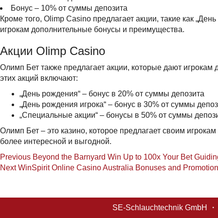
Бонус – 10% от суммы депозита
Кроме того, Olimp Casino предлагает акции, такие как „Ден
игрокам дополнительные бонусы и преимущества.
Акции Olimp Casino
Олимп Бет также предлагает акции, которые дают игрокам
этих акций включают:
„День рождения“ – бонус в 20% от суммы депозита
„День рождения игрока“ – бонус в 30% от суммы депо
„Специальные акции“ – бонусы в 50% от суммы депоз
Олимп Бет – это казино, которое предлагает своим игрокам
более интересной и выгодной.
Beitragsnavigation
Previous
Previous
Beyond the Barnyard Win Up to 100x Your Bet Guidin
Next
post:
Next
WinSpirit Online Casino Australia Bonuses and Promotio
post:
SE-Schlauchtechnik GmbH ・ I