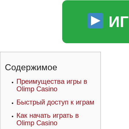
ИГ
Содержимое
Преимущества игры в
Olimp Casino
Быстрый доступ к играм
Как начать играть в
Olimp Casino