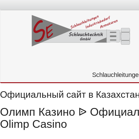
Schlauchleitung
Официальный сайт в Казахстан
Олимп Казино ᐉ Официаль
Olimp Casino