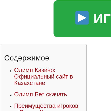
ИГ
Содержимое
Олимп Казино:
Официальный сайт в
Казахстане
Олимп Бет скачать
Преимущества игроков