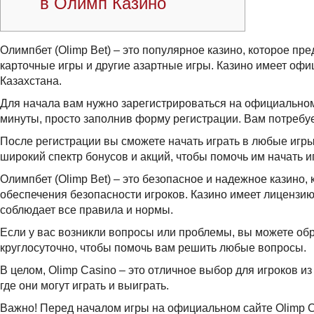
в Олимп Казино
Олимпбет (Olimp Bet) – это популярное казино, которое пре
карточные игры и другие азартные игры. Казино имеет офиц
Казахстана.
Для начала вам нужно зарегистрироваться на официальном
минуты, просто заполнив форму регистрации. Вам потребует
После регистрации вы сможете начать играть в любые игры
широкий спектр бонусов и акций, чтобы помочь им начать и
Олимпбет (Olimp Bet) – это безопасное и надежное казино,
обеспечения безопасности игроков. Казино имеет лицензию
соблюдает все правила и нормы.
Если у вас возникли вопросы или проблемы, вы можете обр
круглосуточно, чтобы помочь вам решить любые вопросы.
В целом, Olimp Casino – это отличное выбор для игроков и
где они могут играть и выиграть.
Важно! Перед началом игры на официальном сайте Olimp Ca