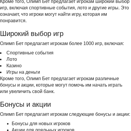
Кроме того, Олимп Бет предлагает игрокам широкий выбор
игр, включая спортивные события, лото и другие игры. Это
означает, что игроки могут найти игру, которая им
понравится.
Широкий выбор игр
Олимп Бет предлагает игрокам более 1000 игр, включая:
Спортивные события
Лото
Казино
Игры на деньги
Кроме того, Олимп Бет предлагает игрокам различные
бонусы и акции, которые могут помочь им начать играть
или увеличить свой банк.
Бонусы и акции
Олимп Бет предлагает игрокам следующие бонусы и акции:
Бонусы для новых игроков
Акции для лояльных игроков