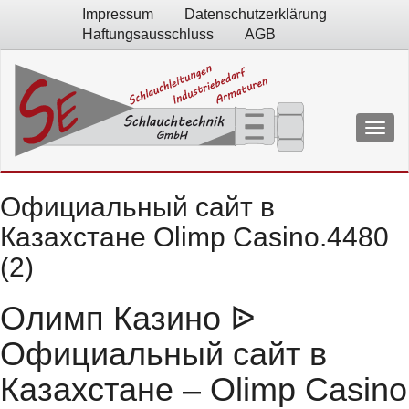
Impressum
Datenschutzerklärung
Haftungsausschluss
AGB
Официальный сайт в
Казахстане Olimp Casino.4480
(2)
Олимп Казино ᐉ
Официальный сайт в
Казахстане – Olimp Casino