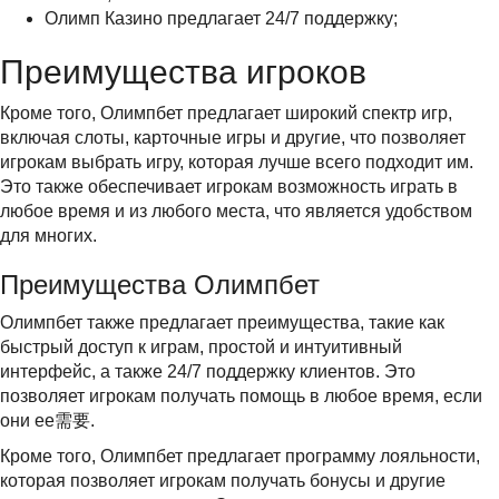
Олимп Казино предлагает 24/7 поддержку;
Преимущества игроков
Кроме того, Олимпбет предлагает широкий спектр игр,
включая слоты, карточные игры и другие, что позволяет
игрокам выбрать игру, которая лучше всего подходит им.
Это также обеспечивает игрокам возможность играть в
любое время и из любого места, что является удобством
для многих.
Преимущества Олимпбет
Олимпбет также предлагает преимущества, такие как
быстрый доступ к играм, простой и интуитивный
интерфейс, а также 24/7 поддержку клиентов. Это
позволяет игрокам получать помощь в любое время, если
они ее需要.
Кроме того, Олимпбет предлагает программу лояльности,
которая позволяет игрокам получать бонусы и другие