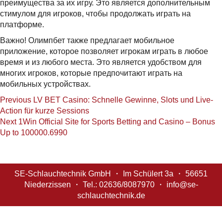
преимущества за их игру. Это является дополнительным
стимулом для игроков, чтобы продолжать играть на
платформе.
Важно! Олимпбет также предлагает мобильное
приложение, которое позволяет игрокам играть в любое
время и из любого места. Это является удобством для
многих игроков, которые предпочитают играть на
мобильных устройствах.
Beitragsnavigation
Previous
Previous
LV BET Casino: Schnelle Gewinne, Slots und Live-
post:
Action für kurze Sessions
Next
Next
1Win Official Site for Sports Betting and Casino – Bonus
post:
Up to 100000.6990
SE-Schlauchtechnik GmbH ・ Im Schülert 3a ・ 56651
Niederzissen ・ Tel.: 02636/8087970 ・ info@se-
schlauchtechnik.de