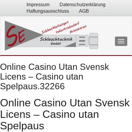
Impressum
Datenschutzerklärung
Haftungsausschluss
AGB
Online Casino Utan Svensk
Licens – Casino utan
Spelpaus.32266
Online Casino Utan Svensk
Licens – Casino utan
Spelpaus