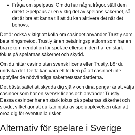
Fråga om spelpaus: Om du har några frågor, ställ dem
direkt. Spelpaus är en viktig del av spelans säkerhet, så
det är bra att känna till att du kan aktivera det när det
behövs.
Det är också viktigt att kolla om casinoet använder Trustly som
betalningsmetod. Trustly är en betalningsplattform som har en
bra rekommendation för spelare eftersom den har en stark
fokus på spelarnas säkerhet och skydd.
Om du hittar casino utan svensk licens eller Trustly, bör du
undvika det. Detta kan vara ett tecken på att casinoet inte
uppfyller de nödvändiga säkerhetsstandarderna.
Det bästa sättet att skydda dig själv och dina pengar är att välja
casinoer som har en svensk licens och använder Trustly.
Dessa casinoer har en stark fokus på spelarnas säkerhet och
skydd, vilket gör att du kan njuta av spelupplevelsen utan att
oroa dig för eventuella risker.
Alternativ för spelare i Sverige