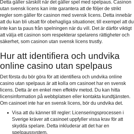
Detta gäller särskilt när det gäller spel med spelpaus. Casinon
utan svensk licens kan inte garantera att de följer de strikt
regler som gäller för casinon med svensk licens. Detta innebär
att du kan bli utsatt för obehagliga situationer, till exempel att du
inte kan ta paus från spelningen när du vill. Det är därför viktigt
att välja ett casinon som respekterar spelarens rättigheter och
säkerhet, som casinon utan svensk licens trustly.
Hur att identifiera och undvika
online casino utan spelpaus
Det första du bör göra för att identifiera och undvika online
casino utan spelpaus är att kolla om casinoet har en svensk
licens. Detta är en enkel men effektiv metod. Du kan hitta
licensinformation på webbplatsen eller kontakta kundtjänsten.
Om casinoet inte har en svensk licens, bör du undvika det.
Visa att du känner till regler: Licenseringsprocessen i
Sverige kräver att casinoet uppfyller vissa krav för att
skydda spelare. Detta inkluderar att det har en
spelpaussystem.