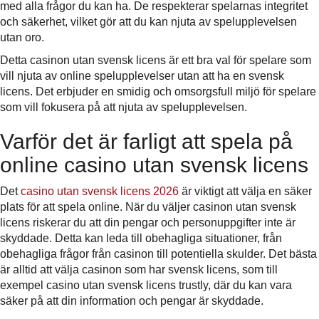
med alla frågor du kan ha. De respekterar spelarnas integritet
och säkerhet, vilket gör att du kan njuta av spelupplevelsen
utan oro.
Detta casinon utan svensk licens är ett bra val för spelare som
vill njuta av online spelupplevelser utan att ha en svensk
licens. Det erbjuder en smidig och omsorgsfull miljö för spelare
som vill fokusera på att njuta av spelupplevelsen.
Varför det är farligt att spela på
online casino utan svensk licens
Det
casino utan svensk licens 2026
är viktigt att välja en säker
plats för att spela online. När du väljer casinon utan svensk
licens riskerar du att din pengar och personuppgifter inte är
skyddade. Detta kan leda till obehagliga situationer, från
obehagliga frågor från casinon till potentiella skulder. Det bästa
är alltid att välja casinon som har svensk licens, som till
exempel casino utan svensk licens trustly, där du kan vara
säker på att din information och pengar är skyddade.