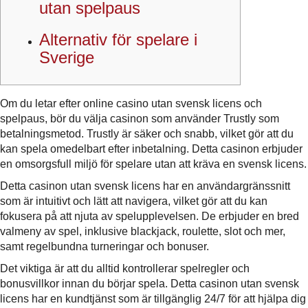
utan spelpaus
Alternativ för spelare i
Sverige
Om du letar efter online casino utan svensk licens och
spelpaus, bör du välja casinon som använder Trustly som
betalningsmetod. Trustly är säker och snabb, vilket gör att du
kan spela omedelbart efter inbetalning. Detta casinon erbjuder
en omsorgsfull miljö för spelare utan att kräva en svensk licens.
Detta casinon utan svensk licens har en användargränssnitt
som är intuitivt och lätt att navigera, vilket gör att du kan
fokusera på att njuta av spelupplevelsen. De erbjuder en bred
valmeny av spel, inklusive blackjack, roulette, slot och mer,
samt regelbundna turneringar och bonuser.
Det viktiga är att du alltid kontrollerar spelregler och
bonusvillkor innan du börjar spela. Detta casinon utan svensk
licens har en kundtjänst som är tillgänglig 24/7 för att hjälpa dig