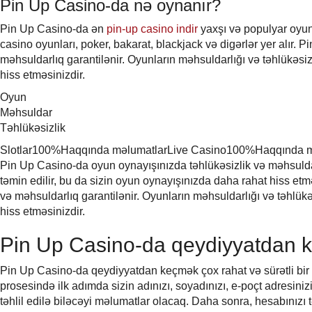
Pin Up Casino-da nə oynanır?
Pin Up Casino-da ən
pin-up casino indir
yaxşı və populyar oyunl
casino oyunları, poker, bakarat, blackjack və digərlər yer alır.
məhsuldarlıq garantilənir. Oyunların məhsuldarlığı və təhlükəsiz
hiss etməsinizdir.
Oyun
Məhsuldar
Təhlükəsizlik
Slotlar
100%
Haqqında məlumatlar
Live Casino
100%
Haqqında m
Pin Up Casino-da oyun oynayışınızda təhlükəsizlik və məhsuldarl
təmin edilir, bu da sizin oyun oynayışınızda daha rahat hiss et
və məhsuldarlıq garantilənir. Oyunların məhsuldarlığı və təhlükə
hiss etməsinizdir.
Pin Up Casino-da qeydiyyatdan 
Pin Up Casino-da qeydiyyatdan keçmək çox rahat və sürətli bir 
prosesində ilk adımda sizin adınızı, soyadınızı, e-poçt adresinizi
təhlil edilə biləcəyi məlumatlar olacaq. Daha sonra, hesabınızı 