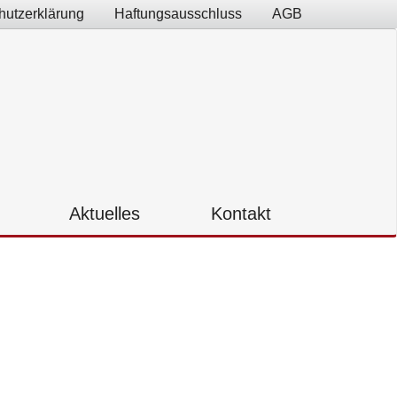
hutzerklärung
Haftungsausschluss
AGB
Aktuelles
Kontakt