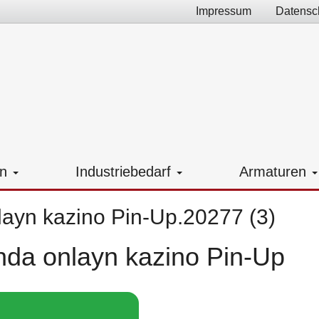
Impressum
Datensc
en
Industriebedarf
Armaturen
ayn kazino Pin-Up.20277 (3)
nda onlayn kazino Pin-Up