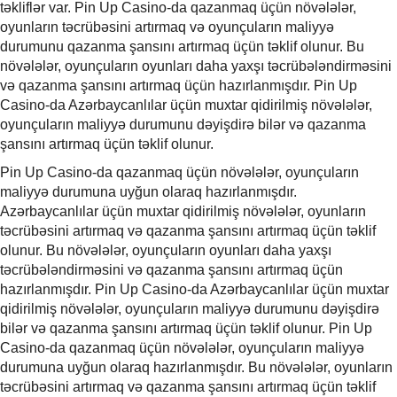
təkliflər var. Pin Up Casino-da qazanmaq üçün növələlər,
oyunların təcrübəsini artırmaq və oyunçuların maliyyə
durumunu qazanma şansını artırmaq üçün təklif olunur. Bu
növələlər, oyunçuların oyunları daha yaxşı təcrübələndirməsini
və qazanma şansını artırmaq üçün hazırlanmışdır. Pin Up
Casino-da Azərbaycanlılar üçün muxtar qidirilmiş növələlər,
oyunçuların maliyyə durumunu dəyişdirə bilər və qazanma
şansını artırmaq üçün təklif olunur.
Pin Up Casino-da qazanmaq üçün növələlər, oyunçuların
maliyyə durumuna uyğun olaraq hazırlanmışdır.
Azərbaycanlılar üçün muxtar qidirilmiş növələlər, oyunların
təcrübəsini artırmaq və qazanma şansını artırmaq üçün təklif
olunur. Bu növələlər, oyunçuların oyunları daha yaxşı
təcrübələndirməsini və qazanma şansını artırmaq üçün
hazırlanmışdır. Pin Up Casino-da Azərbaycanlılar üçün muxtar
qidirilmiş növələlər, oyunçuların maliyyə durumunu dəyişdirə
bilər və qazanma şansını artırmaq üçün təklif olunur. Pin Up
Casino-da qazanmaq üçün növələlər, oyunçuların maliyyə
durumuna uyğun olaraq hazırlanmışdır. Bu növələlər, oyunların
təcrübəsini artırmaq və qazanma şansını artırmaq üçün təklif