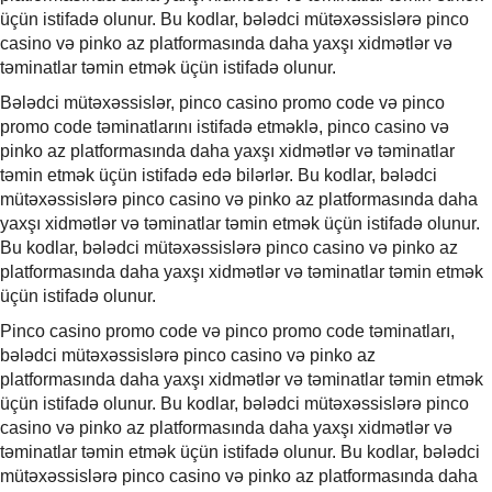
üçün istifadə olunur. Bu kodlar, bələdci mütəxəssislərə pinco
casino və pinko az platformasında daha yaxşı xidmətlər və
təminatlar təmin etmək üçün istifadə olunur.
Bələdci mütəxəssislər, pinco casino promo code və pinco
promo code təminatlarını istifadə etməklə, pinco casino və
pinko az platformasında daha yaxşı xidmətlər və təminatlar
təmin etmək üçün istifadə edə bilərlər. Bu kodlar, bələdci
mütəxəssislərə pinco casino və pinko az platformasında daha
yaxşı xidmətlər və təminatlar təmin etmək üçün istifadə olunur.
Bu kodlar, bələdci mütəxəssislərə pinco casino və pinko az
platformasında daha yaxşı xidmətlər və təminatlar təmin etmək
üçün istifadə olunur.
Pinco casino promo code və pinco promo code təminatları,
bələdci mütəxəssislərə pinco casino və pinko az
platformasında daha yaxşı xidmətlər və təminatlar təmin etmək
üçün istifadə olunur. Bu kodlar, bələdci mütəxəssislərə pinco
casino və pinko az platformasında daha yaxşı xidmətlər və
təminatlar təmin etmək üçün istifadə olunur. Bu kodlar, bələdci
mütəxəssislərə pinco casino və pinko az platformasında daha