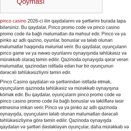
Qoyması
pinco casino
2026-ci ilin qaydalarını və şərtlərini burada tapa
bilərsiniz. Bu qaydalar, Pinco promo code və pinco casino
promo code ilə bağlı məlumatları də məhsul edir. Pinco və ya
pinko az adlı qazino, oyunlar, bonuslar və tələb olunan
məlumatlar haqqında məlumat verir. Bu qaydalar, oyunçuların
pinco game və ya пинко oyunlarını oynayışında təhlükəsiz və
mürəkkəb olaraq təmin edilir. Qazinoda oynayışda qərar verən
məlumatlar, qazinodan istifadə edən hər bir oyunçunun
dərəcəli təhlükəsizliyini təmin edir.
Pinco Casino qaydaları və şərtlərindən istifadə etmək,
oyunçuların qazinoda təhlükəsiz və mürəkkəb oynayışına
kömək edir. Bu qaydalar, oyunçuların pinco promo code və
pinco casino promo code ilə bağlı bonuslar və təkliflərə təsir
etməsinə imkan verir. Pinco və ya pinko az adlı qazinoda
oynayışda, oyunçuların tələb olunan məlumatları dərəcəli
təhlükəsizliyinə görə təmin edilir. Qazinoda oynayışda
qaydaları və şərtləri dəstəkləyən oyunçular, daha mürəkkəb və