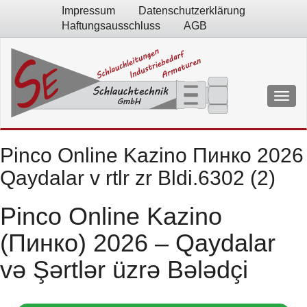
Impressum
Datenschutzerklärung
Haftungsausschluss
AGB
Pinco Online Kazino Пинко 2026
Qaydalar v rtlr zr Bldi.6302 (2)
Pinco Online Kazino
(Пинко) 2026 – Qaydalar
və Şərtlər üzrə Bələdçi