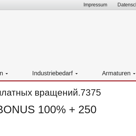
Impressum
Datensc
en
Industriebedarf
Armaturen
платных вращений.7375
 BONUS 100% + 250