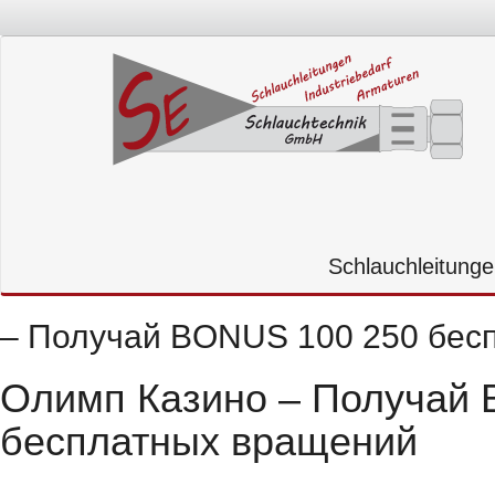
Schlauchleitung
– Получай BONUS 100 250 бес
Олимп Казино – Получай
бесплатных вращений