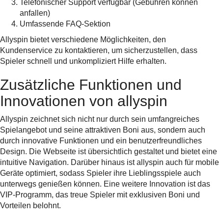
Telefonischer Support verfügbar (Gebühren können
anfallen)
Umfassende FAQ-Sektion
Allyspin bietet verschiedene Möglichkeiten, den
Kundenservice zu kontaktieren, um sicherzustellen, dass
Spieler schnell und unkompliziert Hilfe erhalten.
Zusätzliche Funktionen und
Innovationen von allyspin
Allyspin zeichnet sich nicht nur durch sein umfangreiches
Spielangebot und seine attraktiven Boni aus, sondern auch
durch innovative Funktionen und ein benutzerfreundliches
Design. Die Webseite ist übersichtlich gestaltet und bietet eine
intuitive Navigation. Darüber hinaus ist allyspin auch für mobile
Geräte optimiert, sodass Spieler ihre Lieblingsspiele auch
unterwegs genießen können. Eine weitere Innovation ist das
VIP-Programm, das treue Spieler mit exklusiven Boni und
Vorteilen belohnt.