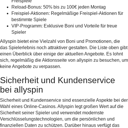
Freispiele
Reload-Bonus: 50% bis zu 100€ jeden Montag
Freispiel-Aktionen: Regelmäßige Freispiel-Aktionen für
bestimmte Spiele
VIP-Programm: Exklusive Boni und Vorteile für treue
Spieler
Allyspin bietet eine Vielzahl von Boni und Promotionen, die
das Spielerlebnis noch attraktiver gestalten. Die Liste oben gibt
einen Überblick über einige der aktuellen Angebote. Es lohnt
sich, regelmäßig die Aktionsseite von allyspin zu besuchen, um
keine Angebote zu verpassen.
Sicherheit und Kundenservice
bei allyspin
Sicherheit und Kundenservice sind essenzielle Aspekte bei der
Wahl eines Online-Casinos. Allyspin legt großen Wert auf die
Sicherheit seiner Spieler und verwendet modernste
Verschlüsselungstechnologien, um die persönlichen und
finanziellen Daten zu schützen. Darüber hinaus verfügt das