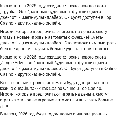
Кроме того, в 2026 году ожидается релиз нового слота
„Egyptian Gold“, который будет иметь функцию „мега-
джекпот“ и „мега-мультиплайер“. Он будет доступен в Top
Casino и других казино онлайн.
Игроки, которые предпочитают играть на деньги, смогут
играть в новые игровые автоматы с функцией „мега-
джекпот“ и „мега-мультиплайер“. Это позволит им выиграть
больше денег и получить больше удовольствия от игры.
Кроме того, в 2026 году ожидается релиз нового слота
„Jungle Adventure“, который будет иметь функцию „мега-
джекпот“ и „мега-мультиплайер“. Он будет доступен в Online
Casino и других казино онлайн.
Все эти новые игровые автоматы будут доступны в топ-
казино онлайн, таких как Casino Online и Top Casino.
Игроки, которые предпочитают играть на деньги, смогут
играть в эти новые игровые автоматы и выиграть больше
денег.
В целом, 2026 год будет годом новых и инновационных