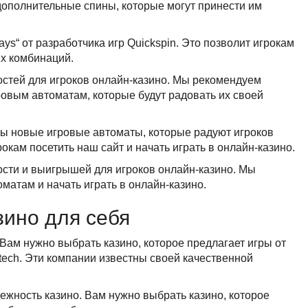
 дополнительные спины, которые могут принести им
s“ от разработчика игр Quickspin. Это позволит игрокам
х комбинаций.
остей для игроков онлайн-казино. Мы рекомендуем
ровым автоматам, которые будут радовать их своей
пны новые игровые автоматы, которые радуют игроков
кам посетить наш сайт и начать играть в онлайн-казино.
дости и выигрышей для игроков онлайн-казино. Мы
атам и начать играть в онлайн-казино.
зино для себя
Вам нужно выбрать казино, которое предлагает игры от
ytech. Эти компании известны своей качественной
жность казино. Вам нужно выбрать казино, которое