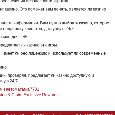
 обеспечения безопасности игроков.
нг казино. Это поможет вам понять, является ли казино
упность информации. Вам нужно выбрать казино, которое
 поддержку клиентов, доступную 24/7.
азино для себя:
редлагает ли казино эти игры.
я, имеет ли оно лицензию и использует ли современные
ино.
ии, проверяя, предлагает ли казино доступную и
ную 24/7.
ыми автоматами.7731
asino & Claim Exclusive Rewards.