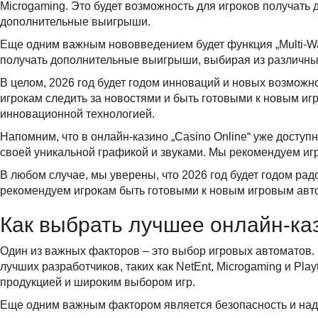
Microgaming. Это будет возможность для игроков получать
дополнительные выигрыши.
Еще одним важным нововведением будет функция „Multi-Way
получать дополнительные выигрыши, выбирая из различны
В целом, 2026 год будет годом инноваций и новых возможн
игрокам следить за новостями и быть готовыми к новым иг
инновационной технологией.
Напомним, что в онлайн-казино „Casino Online“ уже досту
своей уникальной графикой и звуками. Мы рекомендуем игро
В любом случае, мы уверены, что 2026 год будет годом ра
рекомендуем игрокам быть готовыми к новым игровым автом
Как выбрать лучшее онлайн-ка
Один из важных факторов – это выбор игровых автоматов. 
лучших разработчиков, таких как NetEnt, Microgaming и Pla
продукцией и широким выбором игр.
Еще одним важным фактором является безопасность и наде