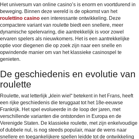
Het universum van online casino’s is enorm en voortdurend in
beweging. Binnen deze wereld is de opkomst van het
roulettino casino
een interessante ontwikkeling. Deze
compactere variant van roulette biedt een snellere, meer
dynamische spelervaring, die aantrekkelijk is voor zowel
ervaren spelers als nieuwkomers. Het is een aantrekkelijke
optie voor diegenen die op zoek zijn naar een snelle en
opwindende manier om van het klassieke casinospel te
genieten.
De geschiedenis en evolutie van
roulette
Roulette, wat letterlijk „klein wiel“ betekent in het Frans, heeft
een rijke geschiedenis die teruggaat tot het 18e-eeuwse
Frankrijk. Het spel evolueerde in de loop der jaren, met
verschillende varianten die ontstonden in Europa en de
Verenigde Staten. De klassieke roulette, met zijn enkelvoudige
of dubbele nul, is nog steeds populair, maar de wens naar
snellere en toegankelijkere spellen leidde tot de ontwikkeling