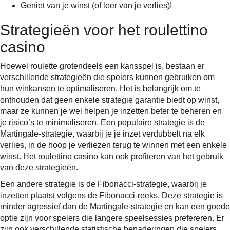
Geniet van je winst (of leer van je verlies)!
Strategieën voor het roulettino
casino
Hoewel roulette grotendeels een kansspel is, bestaan er
verschillende strategieën die spelers kunnen gebruiken om
hun winkansen te optimaliseren. Het is belangrijk om te
onthouden dat geen enkele strategie garantie biedt op winst,
maar ze kunnen je wel helpen je inzetten beter te beheren en
je risico’s te minimaliseren. Een populaire strategie is de
Martingale-strategie, waarbij je je inzet verdubbelt na elk
verlies, in de hoop je verliezen terug te winnen met een enkele
winst. Het roulettino casino kan ook profiteren van het gebruik
van deze strategieën.
Een andere strategie is de Fibonacci-strategie, waarbij je
inzetten plaatst volgens de Fibonacci-reeks. Deze strategie is
minder agressief dan de Martingale-strategie en kan een goede
optie zijn voor spelers die langere speelsessies prefereren. Er
zijn ook verschillende statistische benaderingen die spelers