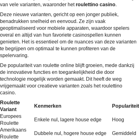
van vele varianten, waaronder het
roulettino casino
.
Deze nieuwe varianten, gericht op een jonger publiek,
benadrukken snelheid en eenvoud. Ze zijn vaak
geoptimaliseerd voor mobiele apparaten, waardoor spelers
overal en altijd van hun favoriete casinospellen kunnen
genieten. Het is essentieel om de nuances van deze varianten
te begrijpen om optimaal te kunnen profiteren van de
spelervaring.
De populariteit van roulette online blijft groeien, mede dankzij
de innovatieve functies en toegankelijkheid die door
technologie mogelijk worden gemaakt. Dit heeft de weg
vrijgemaakt voor creatieve varianten zoals het roulettino
casino.
Roulette
Kenmerken
Populariteit
Variant
Europees
Enkele nul, lagere house edge
Hoog
Roulette
Amerikaans
Dubbele nul, hogere house edge
Gemiddeld
Roulette