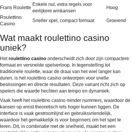
Enkele nul, extra regels voor
Frans Roulette
Hoog
eerlijkere winkansen
Roulettino
Sneller spel, compact formaat
Groeiend
Casino
Wat maakt roulettino casino
uniek?
Het
roulettino casino
onderscheidt zich door zijn compactere
formaat en versnelde spelverloop. In tegenstelling tot
traditionele roulette, waar de draai van het wiel langer kan
duren, is het roulettino casino ontworpen voor snelle
beslissingen en directe resultaten. Deze variant richt zich op
spelers die waarde hechten aan tempo en dynamiek.
Vaak heeft het roulettino casino minder nummers, waardoor de
kansen op winst theoretisch iets hoger kunnen liggen. De
interface is vaak gestroomlijnd en gebruiksvriendelijk,
waardoor het gemakkelijk is voor beginners om het spel te
leren. Dit, in combinatie met de snelheid, maakt het een