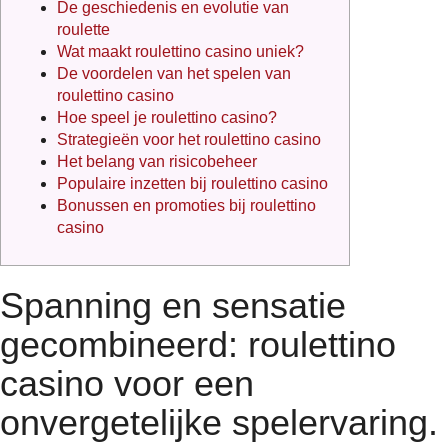
De geschiedenis en evolutie van
roulette
Wat maakt roulettino casino uniek?
De voordelen van het spelen van
roulettino casino
Hoe speel je roulettino casino?
Strategieën voor het roulettino casino
Het belang van risicobeheer
Populaire inzetten bij roulettino casino
Bonussen en promoties bij roulettino
casino
Spanning en sensatie
gecombineerd: roulettino
casino voor een
onvergetelijke spelervaring.