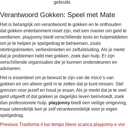
gebruikt.
Verantwoord Gokken: Speel met Mate
Het is belangrijk om verantwoord te gokken en te onthouden
dat gokken entertainment moet zijn, niet een manier om geld te
verdienen. playjonny biedt verschillende tools en hulpmiddelen
om je te helpen je spelgedrag te beheersen, zoals
stortingslimieten, verlieslimieten en zelfuitsluiting. Als je merkt
dat je problemen hebt met gokken, zoek dan hulp. Er zijn
verschillende organisaties die je kunnen ondersteunen en
adviseren.
Het is essentieel om je bewust te zijn van de risico’s van
gokken en om alleen geld in te zetten dat je kunt missen. Stel
grenzen voor jezelf en houd je eraan. Als je merkt dat je te veel
geld uitgeeft of dat gokken je dagelijks leven beïnvloedt, zoek
dan professionele hulp.
playjonny
biedt een veilige omgeving,
maar uiteindelijk ben je zelf verantwoordelijk voor je eigen
spelgedrag.
Beitragsnavigation
Previous
Previous
Trasforma il tuo tempo libero scarica playjonny e vivi