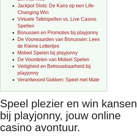
Jackpot Slots: De Kans op een Life-
Changing Win
Virtuele Tafelspellen vs. Live Casino
Spellen
Bonussen en Promoties bij playjonny
De Voorwaarden van Bonussen: Lees
de Kleine Lettertjes
Mobiel Spelen bij playjonny
De Voordelen van Mobiel Spelen
Veiligheid en Betrouwbaarheid bij
playjonny
Verantwoord Gokken: Speel met Mate
Speel plezier en win kansen
bij playjonny, jouw online
casino avontuur.