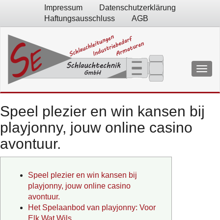
Impressum
Datenschutzerklärung
Haftungsausschluss
AGB
Speel plezier en win kansen bij
playjonny, jouw online casino
avontuur.
Speel plezier en win kansen bij
playjonny, jouw online casino
avontuur.
Het Spelaanbod van playjonny: Voor
Elk Wat Wils