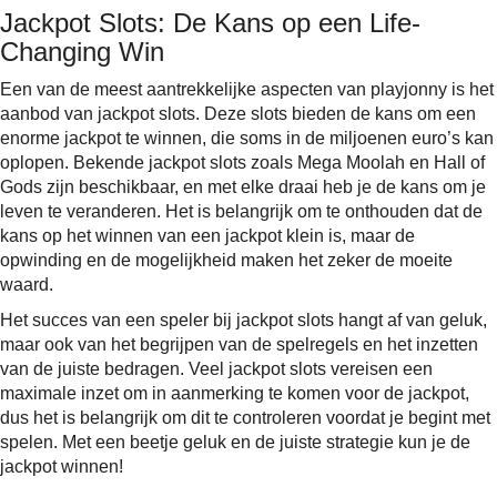
Jackpot Slots: De Kans op een Life-
Changing Win
Een van de meest aantrekkelijke aspecten van playjonny is het
aanbod van jackpot slots. Deze slots bieden de kans om een
enorme jackpot te winnen, die soms in de miljoenen euro’s kan
oplopen. Bekende jackpot slots zoals Mega Moolah en Hall of
Gods zijn beschikbaar, en met elke draai heb je de kans om je
leven te veranderen. Het is belangrijk om te onthouden dat de
kans op het winnen van een jackpot klein is, maar de
opwinding en de mogelijkheid maken het zeker de moeite
waard.
Het succes van een speler bij jackpot slots hangt af van geluk,
maar ook van het begrijpen van de spelregels en het inzetten
van de juiste bedragen. Veel jackpot slots vereisen een
maximale inzet om in aanmerking te komen voor de jackpot,
dus het is belangrijk om dit te controleren voordat je begint met
spelen. Met een beetje geluk en de juiste strategie kun je de
jackpot winnen!