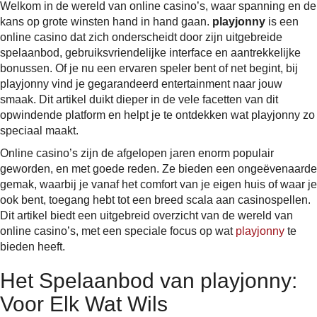
Welkom in de wereld van online casino’s, waar spanning en de
kans op grote winsten hand in hand gaan.
playjonny
is een
online casino dat zich onderscheidt door zijn uitgebreide
spelaanbod, gebruiksvriendelijke interface en aantrekkelijke
bonussen. Of je nu een ervaren speler bent of net begint, bij
playjonny vind je gegarandeerd entertainment naar jouw
smaak. Dit artikel duikt dieper in de vele facetten van dit
opwindende platform en helpt je te ontdekken wat playjonny zo
speciaal maakt.
Online casino’s zijn de afgelopen jaren enorm populair
geworden, en met goede reden. Ze bieden een ongeëvenaarde
gemak, waarbij je vanaf het comfort van je eigen huis of waar je
ook bent, toegang hebt tot een breed scala aan casinospellen.
Dit artikel biedt een uitgebreid overzicht van de wereld van
online casino’s, met een speciale focus op wat
playjonny
te
bieden heeft.
Het Spelaanbod van playjonny:
Voor Elk Wat Wils