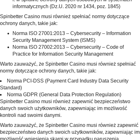
informatycznych (Dz.U. 2020 nr 1434, poz. 1845)
Spinbetter Casino musi również spełniać normy dotyczące
ochrony danych, takie jak:
Norma ISO 27001:2013 – Cybersecurity – Information
Security Management System (ISMS)
Norma ISO 27002:2013 – Cybersecurity – Code of
Practice for Information Security Management
Warto zauważyć, że Spinbetter Casino musi również spełniać
normy dotyczące ochrony danych, takie jak:
Norma PCI-DSS (Payment Card Industry Data Security
Standard)
Norma GDPR (General Data Protection Regulation)
Spinbetter Casino musi również zapewnić bezpieczeństwo
danych swoich użytkowników, zapewniając im możliwość
kontroli nad swoimi danymi.
Warto zauważyć, że Spinbetter Casino musi również zapewnić
bezpieczeństwo danych swoich użytkowników, zapewniając im
możliwość wniesienia skargi w przypadku naruszenia