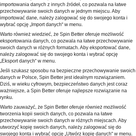
importowania danych z innych źródeł, co pozwala na łatwe
przechowywanie swoich danych w jednym miejscu. Aby
importować dane, należy zalogować się do swojego konta i
wybrać opcję „Import danych“ w menu.
Warto również wiedzieć, że Spin Better oferuje możliwość
eksportowania danych, co pozwala na łatwe przechowywanie
swoich danych w różnych formatach. Aby eksportować dane,
należy zalogować się do swojego konta i wybrać opcję
„Eksport danych“ w menu.
Jeśli szukasz sposobu na bezpieczne przechowywanie swoich
danych w Polsce, Spin Better jest idealnym rozwiązaniem.
Dziś, w wieku cyfrowym, bezpieczeństwo danych jest coraz
ważniejsze, a Spin Better oferuje najlepsze rozwiązanie na
rynku.
Warto zauważyć, że Spin Better oferuje również możliwość
tworzenia kopii swoich danych, co pozwala na łatwe
przechowywanie swoich danych w różnych miejscach. Aby
utworzyć kopię swoich danych, należy zalogować się do
swojego konta i wybrać opcję „Utwórz kopię danych“ w menu.