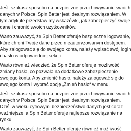
Jeśli szukasz sposobu na bezpieczne przechowywanie swoich
danych w Polsce, Spin Better jest idealnym rozwiązaniem. W
tym artykule przedstawimy wskazówki, jak zabezpieczyć swoje
dane i chronić swoich użytkowników.
Warto zauważyć, że Spin Better oferuje bezpieczne logowanie,
które chroni Twoje dane przed nieautoryzowanym dostępem.
Aby zalogować się do swojego konta, należy wpisać swój login
i hasło w odpowiedniej sekcji.
Warto również wiedzieć, że Spin Better oferuje możliwość
zmiany hasła, co pozwala na dodatkowe zabezpieczenie
swojego konta. Aby zmienić hasło, należy zalogować się do
swojego konta i wybrać opcję „Zmień hasło“ w menu.
Jeśli szukasz sposobu na bezpieczne przechowywanie swoich
danych w Polsce, Spin Better jest idealnym rozwiązaniem.
Dziś, w wieku cyfrowym, bezpieczeństwo danych jest coraz
ważniejsze, a Spin Better oferuje najlepsze rozwiązanie na
rynku.
Warto zauważyć, że Spin Better oferuje również możliwość