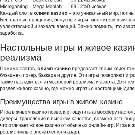
Microgaming
Mega Moolah
88.12%
Высокая
Каждый слот в
олимп казино
– это уникальный мир, полн
Бесплатные вращения, бонусные игры, множители выигрыш
увлекательной и захватывающей. Важно помнить, что азар
заработка.
Настольные игры и живое кази
реализма
Помимо слотов,
олимп казино
предлагает своим клиентам 
блэкджек, покер, баккара и другие. Эти игры позволяют иг
также насладиться атмосферой реализма и азарта. Для тех
раздел живого казино, где можно играть с настоящими дил
Преимущества игры в живом казино
Игра в живом казино позволяет ощутить атмосферу настоя
дилеры, трансляция в высоком качестве, возможность обща
что отличает живое казино от обычных онлайн-игр. Игра в 
реалистичные впечатления и азарт.