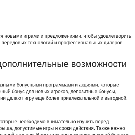
я новыми играми и предложениями, чтобы удовлетворить
е передовых технологий и профессиональных дилеров
 дополнительные возможности
разными бонусными программами и акциями, которые
ный бонус для новых игроков, депозитные бонусы,
ии делают игру еще более привлекательной и выгодной.
в
которые необходимо внимательно изучить перед
рыша, допустимые игры и сроки действия. Также важно
 равной степени. Внимательное изучение условий бонусов