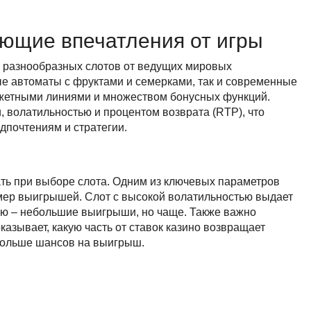
ющие впечатления от игры
и разнообразных слотов от ведущих мировых
ые автоматы с фруктами и семерками, так и современные
жетными линиями и множеством бонусных функций.
 волатильностью и процентом возврата (RTP), что
дпочтениям и стратегии.
ть при выборе слота. Одним из ключевых параметров
змер выигрышей. Слот с высокой волатильностью выдает
тью – небольшие выигрыши, но чаще. Также важно
азывает, какую часть от ставок казино возвращает
 больше шансов на выигрыш.