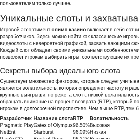
пользователям только лучшее.
Уникальные слоты и захватыва
Игровой ассортимент
олимп казино
включает в себя сотн
разработчиков. Здесь можно найти как классические игров
видеослоты с невероятной графикой, захватывающими сю
Каждый слот обладает своими уникальными особенностями,
позволяет игрокам выбирать игры, соответствующие их пре
Секреты выбора идеального слота
Существует множество факторов, которые следует учитыва
является волатильность, которая определяет частоту и ра
крупные выигрыши, но реже, а слот с низкой волатильнос
обращать внимание на процент возврата (RTP), который пок
игрокам в долгосрочной перспективе. Чем выше RTP, тем
Разработчик
Название слота
RTP
Волатильность
Pragmatic Play
Gates of Olympus
96.50%
Высокая
NetEnt
Starburst
96.09%
Низкая
Play’n GO
Book of Dead
96.21%
Высокая