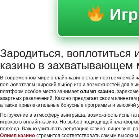
Игр
Зародиться, воплотиться 
казино в захватывающем 
В современном мире онлайн-казино стали неотъемлемой ча
пользователям широкий выбор игр и возможностей для вы
платформ особое место занимает
олимп казино
, зареком
азартных развлечений. Казино предлагает своим клиентам 
а также привлекательные бонусные программы и высокий у
Погружение в атмосферу выигрыша, возможность испытать 
игроков в онлайн-казино. Но выбор подходящей платформы
подхода. Важно учитывать репутацию казино, лицензию, ра
Олимп казино
стремится соответствовать самым высоким 