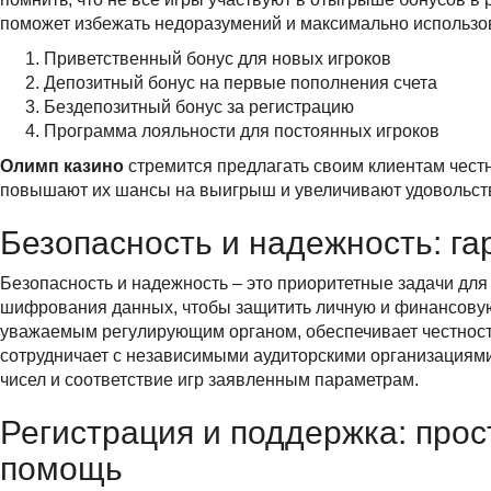
поможет избежать недоразумений и максимально использов
Приветственный бонус для новых игроков
Депозитный бонус на первые пополнения счета
Бездепозитный бонус за регистрацию
Программа лояльности для постоянных игроков
Олимп казино
стремится предлагать своим клиентам чест
повышают их шансы на выигрыш и увеличивают удовольств
Безопасность и надежность: га
Безопасность и надежность – это приоритетные задачи дл
шифрования данных, чтобы защитить личную и финансову
уважаемым регулирующим органом, обеспечивает честност
сотрудничает с независимыми аудиторскими организациям
чисел и соответствие игр заявленным параметрам.
Регистрация и поддержка: прос
помощь