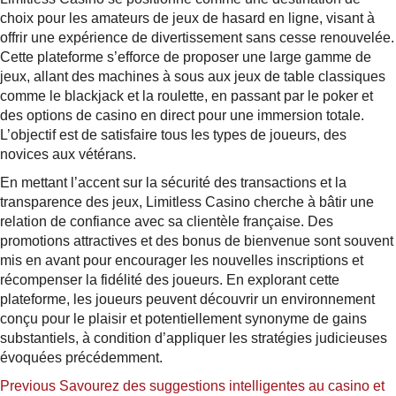
choix pour les amateurs de jeux de hasard en ligne, visant à
offrir une expérience de divertissement sans cesse renouvelée.
Cette plateforme s’efforce de proposer une large gamme de
jeux, allant des machines à sous aux jeux de table classiques
comme le blackjack et la roulette, en passant par le poker et
des options de casino en direct pour une immersion totale.
L’objectif est de satisfaire tous les types de joueurs, des
novices aux vétérans.
En mettant l’accent sur la sécurité des transactions et la
transparence des jeux, Limitless Casino cherche à bâtir une
relation de confiance avec sa clientèle française. Des
promotions attractives et des bonus de bienvenue sont souvent
mis en avant pour encourager les nouvelles inscriptions et
récompenser la fidélité des joueurs. En explorant cette
plateforme, les joueurs peuvent découvrir un environnement
conçu pour le plaisir et potentiellement synonyme de gains
substantiels, à condition d’appliquer les stratégies judicieuses
évoquées précédemment.
Beitragsnavigation
Previous
Previous
Savourez des suggestions intelligentes au casino et