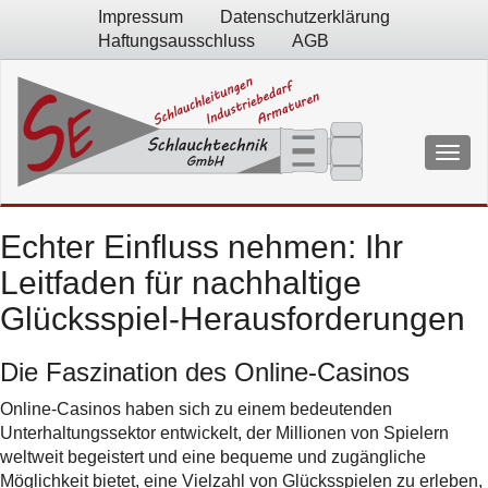
Impressum
Datenschutzerklärung
Haftungsausschluss
AGB
Echter Einfluss nehmen: Ihr
Leitfaden für nachhaltige
Glücksspiel-Herausforderungen
Die Faszination des Online-Casinos
Online-Casinos haben sich zu einem bedeutenden
Unterhaltungssektor entwickelt, der Millionen von Spielern
weltweit begeistert und eine bequeme und zugängliche
Möglichkeit bietet, eine Vielzahl von Glücksspielen zu erleben,