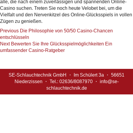
alle, die nach einem zuverlässigen und spannenden Online-
Casino suchen. Treten Sie noch heute Velobet bei, um die
Vielfalt und den Nervenkitzel des Online-Glücksspiels in vollen
Zügen zu genießen.
Beitragsnavigation
Previous
Previous
Die Philosophie von 50/50 Casino-Chancen
post:
entschlüsseln
Next
Next
Bewerten Sie Ihre Glücksspielmöglichkeiten Ein
post:
umfassender Casino-Ratgeber
SE-Schlauchtechnik GmbH ・ Im Schülert 3a ・ 56651
Niederzissen ・ Tel.: 02636/8087970 ・ info@se-
schlauchtechnik.de