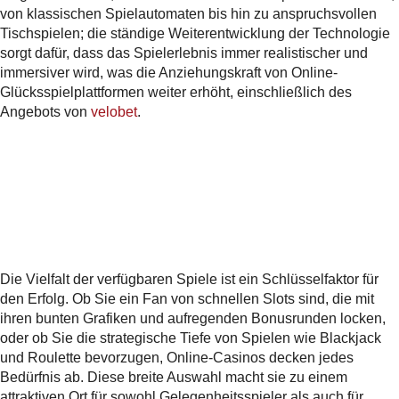
von klassischen Spielautomaten bis hin zu anspruchsvollen
Tischspielen; die ständige Weiterentwicklung der Technologie
sorgt dafür, dass das Spielerlebnis immer realistischer und
immersiver wird, was die Anziehungskraft von Online-
Glücksspielplattformen weiter erhöht, einschließlich des
Angebots von
velobet
.
Die Vielfalt der verfügbaren Spiele ist ein Schlüsselfaktor für
den Erfolg. Ob Sie ein Fan von schnellen Slots sind, die mit
ihren bunten Grafiken und aufregenden Bonusrunden locken,
oder ob Sie die strategische Tiefe von Spielen wie Blackjack
und Roulette bevorzugen, Online-Casinos decken jedes
Bedürfnis ab. Diese breite Auswahl macht sie zu einem
attraktiven Ort für sowohl Gelegenheitsspieler als auch für