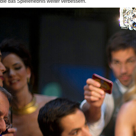
die das Spielerlebnis weiter verbessern.