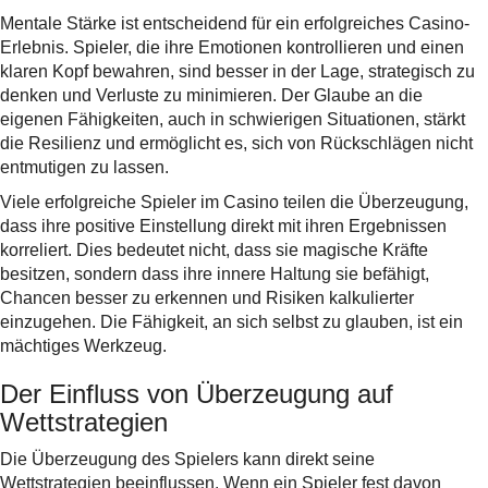
Mentale Stärke ist entscheidend für ein erfolgreiches Casino-
Erlebnis. Spieler, die ihre Emotionen kontrollieren und einen
klaren Kopf bewahren, sind besser in der Lage, strategisch zu
denken und Verluste zu minimieren. Der Glaube an die
eigenen Fähigkeiten, auch in schwierigen Situationen, stärkt
die Resilienz und ermöglicht es, sich von Rückschlägen nicht
entmutigen zu lassen.
Viele erfolgreiche Spieler im Casino teilen die Überzeugung,
dass ihre positive Einstellung direkt mit ihren Ergebnissen
korreliert. Dies bedeutet nicht, dass sie magische Kräfte
besitzen, sondern dass ihre innere Haltung sie befähigt,
Chancen besser zu erkennen und Risiken kalkulierter
einzugehen. Die Fähigkeit, an sich selbst zu glauben, ist ein
mächtiges Werkzeug.
Der Einfluss von Überzeugung auf
Wettstrategien
Die Überzeugung des Spielers kann direkt seine
Wettstrategien beeinflussen. Wenn ein Spieler fest davon