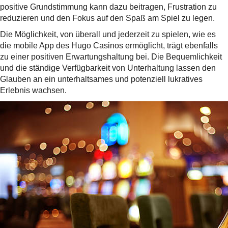
positive Grundstimmung kann dazu beitragen, Frustration zu
reduzieren und den Fokus auf den Spaß am Spiel zu legen.
Die Möglichkeit, von überall und jederzeit zu spielen, wie es
die mobile App des Hugo Casinos ermöglicht, trägt ebenfalls
zu einer positiven Erwartungshaltung bei. Die Bequemlichkeit
und die ständige Verfügbarkeit von Unterhaltung lassen den
Glauben an ein unterhaltsames und potenziell lukratives
Erlebnis wachsen.