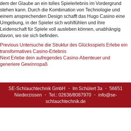
dem der Glaube an ein tolles Spielerlebnis im Vordergrund
stehen kann. Durch die Kombination von Technologie und
einem ansprechenden Design schafft das Hugo Casino eine
Umgebung, in der Spieler sich wohlfühlen und ihre
Leidenschaft für Spiele voll ausleben können, unabhängig
davon, wo sie sich befinden.
Beitragsnavigation
Previous
Previous
Untersuche die Struktur des Glücksspiels Erlebe ein
post:
transformatives Casino-Erlebnis
Next
Next
Erlebe dein aufregendes Casino-Abenteuer und
post:
generiere Gewinnspaß
SE-Schlauchtechnik GmbH ・ Im Schülert 3a ・ 56651
Niederzissen ・ Tel.: 02636/8087970 ・ info@se-
schlauchtechnik.de