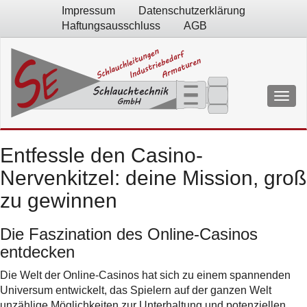
Impressum
Datenschutzerklärung
Haftungsausschluss
AGB
Entfessle den Casino-
Nervenkitzel: deine Mission, groß
zu gewinnen
Die Faszination des Online-Casinos
entdecken
Die Welt der Online-Casinos hat sich zu einem spannenden
Universum entwickelt, das Spielern auf der ganzen Welt
unzählige Möglichkeiten zur Unterhaltung und potenziellen