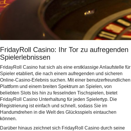
FridayRoll Casino: Ihr Tor zu aufregenden
Spielerlebnissen
FridayRoll Casino hat sich als eine erstklassige Anlaufstelle für
Spieler etabliert, die nach einem aufregenden und sicheren
Online-Casino-Erlebnis suchen. Mit einer benutzerfreundlichen
Plattform und einem breiten Spektrum an Spielen, von
beliebten Slots bis hin zu fesselnden Tischspielen, bietet
FridayRoll Casino Unterhaltung für jeden Spielertyp. Die
Registrierung ist einfach und schnell, sodass Sie im
Handumdrehen in die Welt des Glücksspiels eintauchen
können.
Darüber hinaus zeichnet sich FridayRoll Casino durch seine