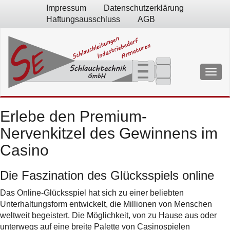
Impressum
Datenschutzerklärung
Haftungsausschluss
AGB
Erlebe den Premium-
Nervenkitzel des Gewinnens im
Casino
Die Faszination des Glücksspiels online
Das Online-Glücksspiel hat sich zu einer beliebten
Unterhaltungsform entwickelt, die Millionen von Menschen
weltweit begeistert. Die Möglichkeit, von zu Hause aus oder
unterwegs auf eine breite Palette von Casinospielen