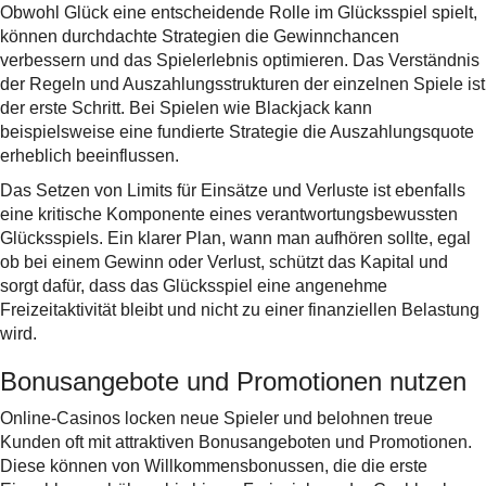
Obwohl Glück eine entscheidende Rolle im Glücksspiel spielt,
können durchdachte Strategien die Gewinnchancen
verbessern und das Spielerlebnis optimieren. Das Verständnis
der Regeln und Auszahlungsstrukturen der einzelnen Spiele ist
der erste Schritt. Bei Spielen wie Blackjack kann
beispielsweise eine fundierte Strategie die Auszahlungsquote
erheblich beeinflussen.
Das Setzen von Limits für Einsätze und Verluste ist ebenfalls
eine kritische Komponente eines verantwortungsbewussten
Glücksspiels. Ein klarer Plan, wann man aufhören sollte, egal
ob bei einem Gewinn oder Verlust, schützt das Kapital und
sorgt dafür, dass das Glücksspiel eine angenehme
Freizeitaktivität bleibt und nicht zu einer finanziellen Belastung
wird.
Bonusangebote und Promotionen nutzen
Online-Casinos locken neue Spieler und belohnen treue
Kunden oft mit attraktiven Bonusangeboten und Promotionen.
Diese können von Willkommensbonussen, die die erste