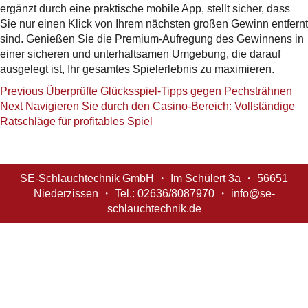
ergänzt durch eine praktische mobile App, stellt sicher, dass
Sie nur einen Klick von Ihrem nächsten großen Gewinn entfernt
sind. Genießen Sie die Premium-Aufregung des Gewinnens in
einer sicheren und unterhaltsamen Umgebung, die darauf
ausgelegt ist, Ihr gesamtes Spielerlebnis zu maximieren.
Beitragsnavigation
Previous
Previous
Überprüfte Glücksspiel-Tipps gegen Pechsträhnen
Next
post:
Next
Navigieren Sie durch den Casino-Bereich: Vollständige
post:
Ratschläge für profitables Spiel
SE-Schlauchtechnik GmbH ・ Im Schülert 3a ・ 56651
Niederzissen ・ Tel.: 02636/8087970 ・ info@se-
schlauchtechnik.de