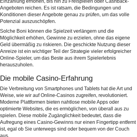
Einzahlung erhöhen, bis hin zu Freispielen oder Cashback-
Angeboten reichen. Es ist ratsam, die Bedingungen und
Konditionen dieser Angebote genau zu prüfen, um das volle
Potenzial auszuschöpfen.
Solche Boni können die Spielzeit verlängern und die
Möglichkeit erhöhen, Gewinne zu erzielen, ohne das eigene
Geld übermäßig zu riskieren. Die geschickte Nutzung dieser
Anreize ist ein wichtiger Teil der Strategie vieler erfolgreicher
Online-Spieler, um das Beste aus ihrem Spielerlebnis
herauszuholen.
Die mobile Casino-Erfahrung
Die Verbreitung von Smartphones und Tablets hat die Art und
Weise, wie wir auf Online-Casinos zugreifen, revolutioniert.
Moderne Plattformen bieten nahtlose mobile Apps oder
optimierte Websites, die es ermöglichen, von überall aus zu
spielen. Diese mobile Zugänglichkeit bedeutet, dass die
Aufregung eines Casino-Gewinns nur einen Fingertipp entfernt
ist, egal ob Sie unterwegs sind oder bequem von der Couch
aus.