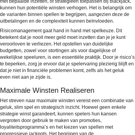
met bepaalde inzetten, of strategieën toepassen bij blackjack,
kunnen hun potentiële winsten verhogen. Het is belangrijk om
de varianten binnen spellen te begrijpen, aangezien deze de
uitbetalingen en de complexiteit kunnen beïnvloeden.
Risicomanagement gaat hand in hand met spelkeuze. Dit
betekent dat je nooit meer geld moet inzetten dan je je kunt
veroorloven te verliezen. Het opstellen van duidelijke
budgetten, zowel voor stortingen als voor dagelijkse of
wekelijkse speeluren, is een essentiële praktijk. Door je risico’s
te beperken, zorg je ervoor dat je spelervaring plezierig blijft en
dat je niet in financiële problemen komt, zelfs als het geluk
even niet aan je zijde is.
Maximale Winsten Realiseren
Het streven naar maximale winsten vereist een combinatie van
geluk, slim spel en strategisch inzicht. Hoewel geen enkele
strategie winst garandeert, kunnen spelers hun kansen
vergroten door gebruik te maken van promoties,
loyaliteitsprogramma’s en het kiezen van spellen met
progressieve jackpots. Het begrijpen van de