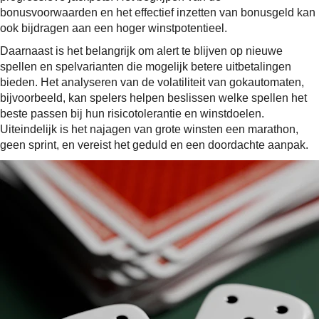
bonusvoorwaarden en het effectief inzetten van bonusgeld kan
ook bijdragen aan een hoger winstpotentieel.
Daarnaast is het belangrijk om alert te blijven op nieuwe
spellen en spelvarianten die mogelijk betere uitbetalingen
bieden. Het analyseren van de volatiliteit van gokautomaten,
bijvoorbeeld, kan spelers helpen beslissen welke spellen het
beste passen bij hun risicotolerantie en winstdoelen.
Uiteindelijk is het najagen van grote winsten een marathon,
geen sprint, en vereist het geduld en een doordachte aanpak.