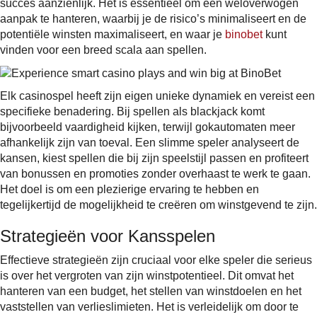
succes aanzienlijk. Het is essentieel om een weloverwogen
aanpak te hanteren, waarbij je de risico’s minimaliseert en de
potentiële winsten maximaliseert, en waar je
binobet
kunt
vinden voor een breed scala aan spellen.
Elk casinospel heeft zijn eigen unieke dynamiek en vereist een
specifieke benadering. Bij spellen als blackjack komt
bijvoorbeeld vaardigheid kijken, terwijl gokautomaten meer
afhankelijk zijn van toeval. Een slimme speler analyseert de
kansen, kiest spellen die bij zijn speelstijl passen en profiteert
van bonussen en promoties zonder overhaast te werk te gaan.
Het doel is om een plezierige ervaring te hebben en
tegelijkertijd de mogelijkheid te creëren om winstgevend te zijn.
Strategieën voor Kansspelen
Effectieve strategieën zijn cruciaal voor elke speler die serieus
is over het vergroten van zijn winstpotentieel. Dit omvat het
hanteren van een budget, het stellen van winstdoelen en het
vaststellen van verlieslimieten. Het is verleidelijk om door te