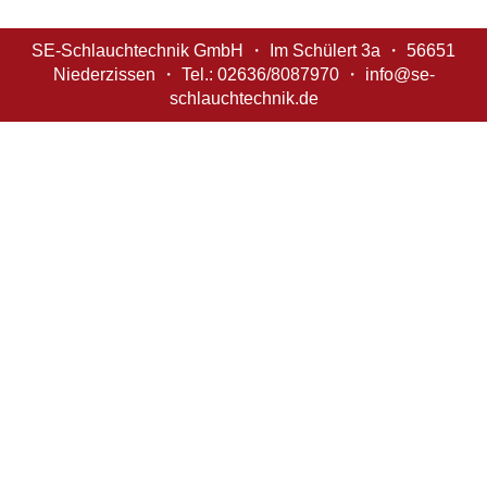
SE-Schlauchtechnik GmbH ・ Im Schülert 3a ・ 56651
Niederzissen ・ Tel.: 02636/8087970 ・ info@se-
schlauchtechnik.de