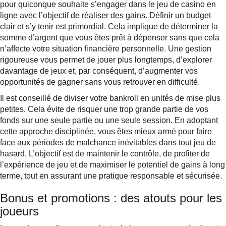
pour quiconque souhaite s’engager dans le jeu de casino en
ligne avec l’objectif de réaliser des gains. Définir un budget
clair et s’y tenir est primordial. Cela implique de déterminer la
somme d’argent que vous êtes prêt à dépenser sans que cela
n’affecte votre situation financière personnelle. Une gestion
rigoureuse vous permet de jouer plus longtemps, d’explorer
davantage de jeux et, par conséquent, d’augmenter vos
opportunités de gagner sans vous retrouver en difficulté.
Il est conseillé de diviser votre bankroll en unités de mise plus
petites. Cela évite de risquer une trop grande partie de vos
fonds sur une seule partie ou une seule session. En adoptant
cette approche disciplinée, vous êtes mieux armé pour faire
face aux périodes de malchance inévitables dans tout jeu de
hasard. L’objectif est de maintenir le contrôle, de profiter de
l’expérience de jeu et de maximiser le potentiel de gains à long
terme, tout en assurant une pratique responsable et sécurisée.
Bonus et promotions : des atouts pour les
joueurs