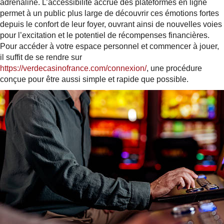
adrénaline. L’accessibilité accrue des plateformes en ligne
permet à un public plus large de découvrir ces émotions fortes
depuis le confort de leur foyer, ouvrant ainsi de nouvelles voies
pour l’excitation et le potentiel de récompenses financières.
Pour accéder à votre espace personnel et commencer à jouer,
il suffit de se rendre sur
https://verdecasinofrance.com/connexion/
, une procédure
conçue pour être aussi simple et rapide que possible.