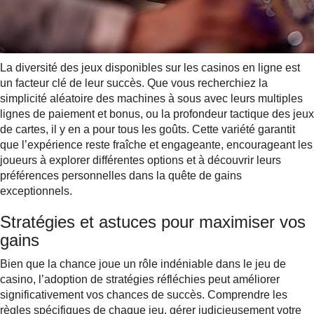
La diversité des jeux disponibles sur les casinos en ligne est
un facteur clé de leur succès. Que vous recherchiez la
simplicité aléatoire des machines à sous avec leurs multiples
lignes de paiement et bonus, ou la profondeur tactique des jeux
de cartes, il y en a pour tous les goûts. Cette variété garantit
que l’expérience reste fraîche et engageante, encourageant les
joueurs à explorer différentes options et à découvrir leurs
préférences personnelles dans la quête de gains
exceptionnels.
Stratégies et astuces pour maximiser vos
gains
Bien que la chance joue un rôle indéniable dans le jeu de
casino, l’adoption de stratégies réfléchies peut améliorer
significativement vos chances de succès. Comprendre les
règles spécifiques de chaque jeu, gérer judicieusement votre