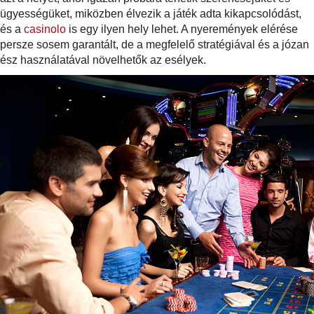
ügyességüket, miközben élvezik a játék adta kikapcsolódást,
és a
casinolo
is egy ilyen hely lehet. A nyeremények elérése
persze sosem garantált, de a megfelelő stratégiával és a józan
ész használatával növelhetők az esélyek.