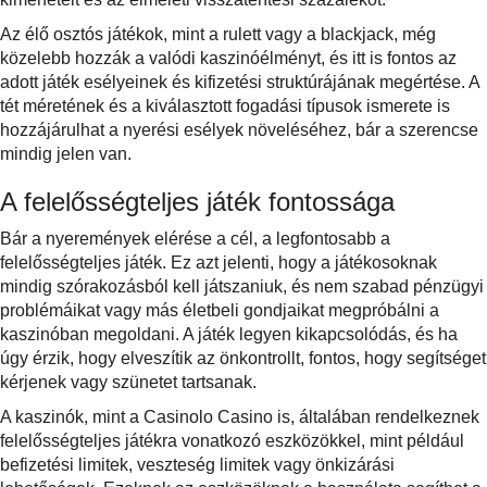
Az élő osztós játékok, mint a rulett vagy a blackjack, még
közelebb hozzák a valódi kaszinóélményt, és itt is fontos az
adott játék esélyeinek és kifizetési struktúrájának megértése. A
tét méretének és a kiválasztott fogadási típusok ismerete is
hozzájárulhat a nyerési esélyek növeléséhez, bár a szerencse
mindig jelen van.
A felelősségteljes játék fontossága
Bár a nyeremények elérése a cél, a legfontosabb a
felelősségteljes játék. Ez azt jelenti, hogy a játékosoknak
mindig szórakozásból kell játszaniuk, és nem szabad pénzügyi
problémáikat vagy más életbeli gondjaikat megpróbálni a
kaszinóban megoldani. A játék legyen kikapcsolódás, és ha
úgy érzik, hogy elveszítik az önkontrollt, fontos, hogy segítséget
kérjenek vagy szünetet tartsanak.
A kaszinók, mint a Casinolo Casino is, általában rendelkeznek
felelősségteljes játékra vonatkozó eszközökkel, mint például
befizetési limitek, veszteség limitek vagy önkizárási