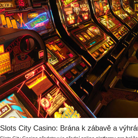
Slots City Casino: Brána k zábavě a výhr