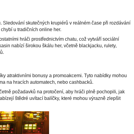
ů. Sledování skutečných krupiérů v reálném čase při rozdávání
 chybí u tradičních online her.
atními hráči prostřednictvím chatu, což vytváří sociální
in nabízí širokou škálu her, včetně blackjacku, rulety,
ů.
níky atraktivními bonusy a promoakcemi. Tyto nabídky mohou
rma na hracích automatech, nebo cashbacků.
etně požadavků na protočení, aby hráči plně pochopili, jak
ízejí štědré uvítací balíčky, které mohou výrazně zlepšit